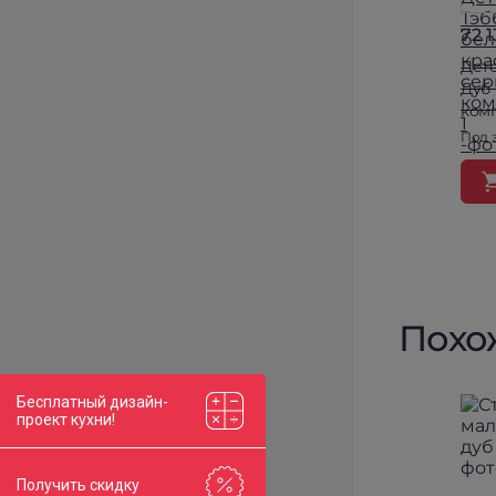
72 
Дет
Дуб 
ком
Под 
Похо
Бесплатный дизайн-
проект кухни!
Получить скидку