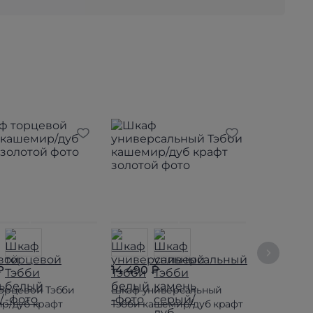
₽
14 490 ₽
13 990 ₽
орцевой Тэбби
Шкаф универсальный
Шкаф угло
р/дуб крафт
Тэбби кашемир/дуб крафт
кашемир/д