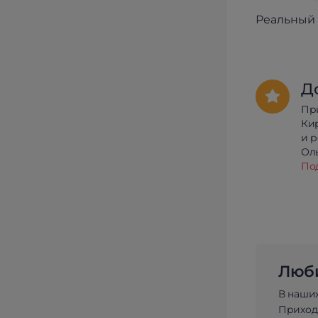
Реальный 
Д
Пр
Ки
и 
Олы
По
Люби
В наши
Приходи