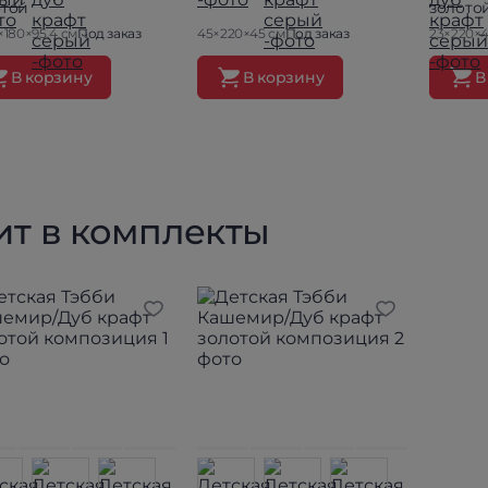
отой
золото
×180×95.4 см
Под заказ
45×220×45 см
Под заказ
23×220×4
В корзину
В корзину
В
ит в комплекты