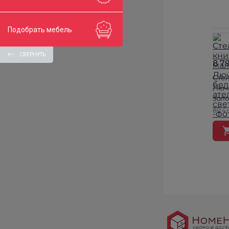
Подобрать мебель
СВЕРНУТЬ
8 7
Сте
Люч
зол
80.4×