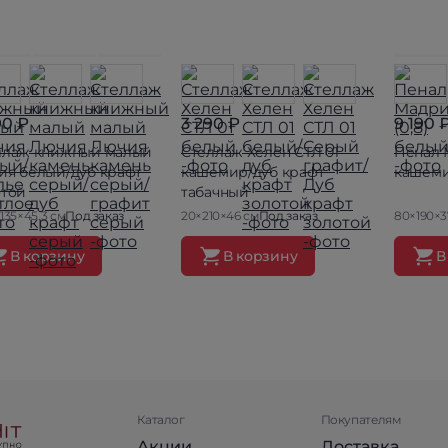
90 ₽
3 290 ₽
9 190 
ллаж книжный малый
Стеллаж Хелен СТЛ 01
Пенал 
ия белый/дуб крафт
кашемир/дуб крафт
кашем
отой
табачный
135×45.3 см
Под заказ
20×210×46 см
Под заказ
80×190×3
В корзину
В корзину
В
Каталог
Покупателям
Акции
Доставка