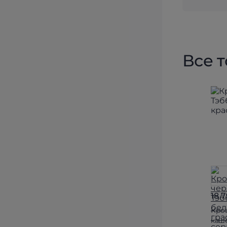
Все 
18 
Кров
каш