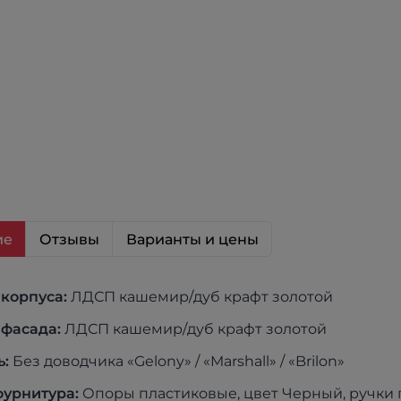
ие
Отзывы
Варианты и цены
 к
орпуса:
ЛДСП кашемир/дуб крафт золотой
 фасада:
ЛДСП кашемир/дуб крафт золотой
ь:
Без доводчика «Gelony» / «Marshall» / «Brilon»
фурнитура:
Опоры пластиковые, цвет Черный, ручки 