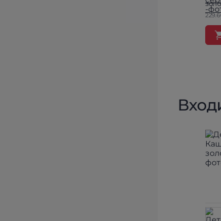
зол
229.6
Вход