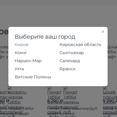
товары коллекции
Выберите ваш город
Киров
Кировская область
Коми
Сыктывкар
Нарьян-Мар
Салехард
Ухта
Яранск
Вятские Поляны
790 ₽
6 290 ₽
5 790 
ать-чердак Тэбби
Пенал Тэбби кашемир/дуб
Шкаф т
емир/дуб крафт
крафт золотой
кашеми