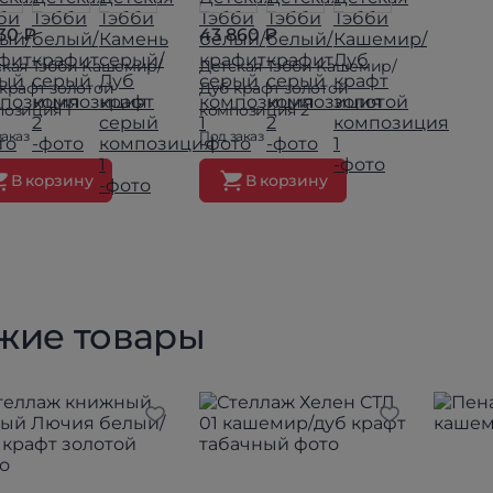
130 ₽
43 860 ₽
ская Тэбби Кашемир/
Детская Тэбби Кашемир/
крафт золотой
Дуб крафт золотой
позиция 1
композиция 2
заказ
Под заказ
В корзину
В корзину
жие товары