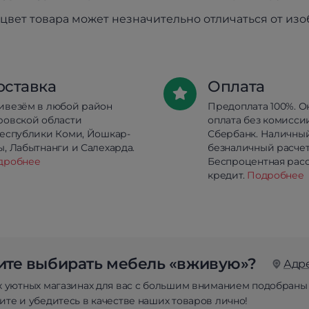
цвет товара может незначительно отличаться от из
оставка
Оплата
ивезём в любой район
Предоплата 100%. О
ровской области
оплата без комисси
республики Коми, Йошкар-
Сбербанк. Наличны
, Лабытнанги и Салехарда.
безналичный расчет
дробнее
Беспроцентная расс
кредит.
Подробнее
те выбирать мебель «вживую»?
Адр
х уютных магазинах для вас с большим вниманием подобраны
те и убедитесь в качестве наших товаров лично!