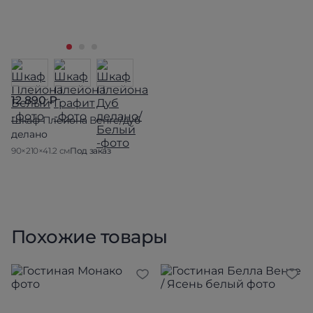
12 890 ₽
Шкаф Плейона Венге/дуб
делано
90×210×41.2 см
Под заказ
Похожие товары