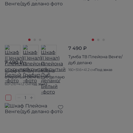
7 490 ₽
Тумба ТВ Плейона Венге/
7 490 ₽
дуб делано
160×51.6×41.2 см
Под заказ
Шкаф (Пенал) Плейона
открытый Венге/дуб делано
60×210×41.2 см
Под заказ