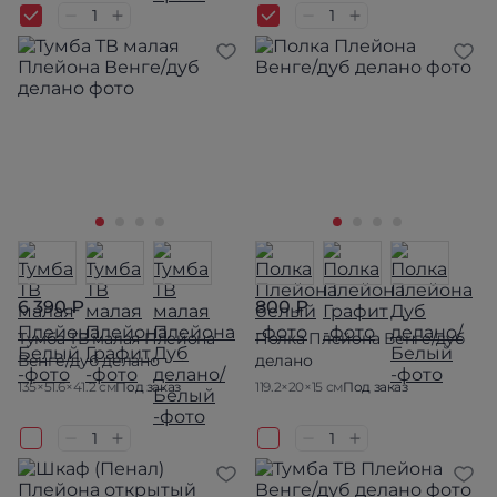
6 390 ₽
800 ₽
Тумба ТВ малая Плейона
Полка Плейона Венге/дуб
Венге/дуб делано
делано
135×51.6×41.2 см
Под заказ
119.2×20×15 см
Под заказ