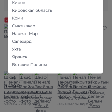
Киров
Сбросить все
Кировская область
Коми
Сыктывкар
Нарьян-Мар
Салехард
Ухта
Яранск
Вятские Поляны
11 490 ₽
8 390 ₽
Шкаф (Пенал) Плейона
Пенал закрытый Плейона
витрина Венге/дуб делано
Венге/дуб делано
50×210×41.2 см
Под заказ
50×210×41.2 см
Под заказ