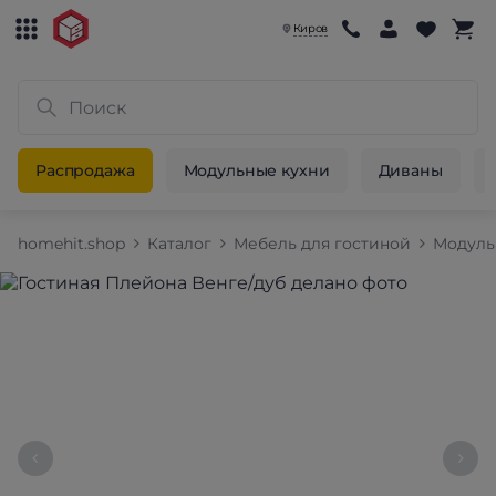
Киров
Распродажа
Модульные кухни
Диваны
homehit.shop
Каталог
Мебель для гостиной
Модуль