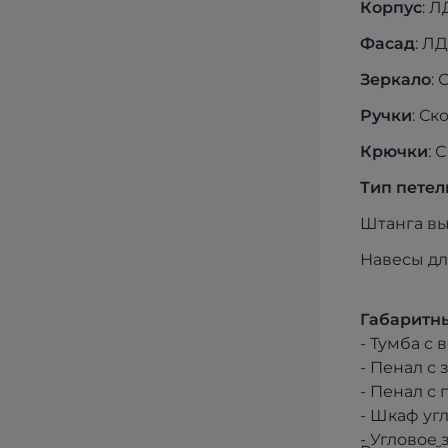
Корпус
: 
Фасад
: Л
Зеркало
:
Ручки
: Ск
Крючки
: 
Тип петел
Штанга вы
Навесы дл
Габаритн
- Тумба с 
- Пенал с 
- Шкаф угл
- Угловое 