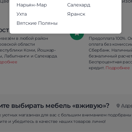
цвет товара может незначительно отличаться от из
Нарьян-Мар
Салехард
Ухта
Яранск
Вятские Поляны
оставка
Оплата
ивезём в любой район
Предоплата 100%. О
ровской области
оплата без комисси
республики Коми, Йошкар-
Сбербанк. Наличны
, Лабытнанги и Салехарда.
безналичный расчет
дробнее
Беспроцентная расс
кредит.
Подробнее
те выбирать мебель «вживую»?
Адр
х уютных магазинах для вас с большим вниманием подобраны
те и убедитесь в качестве наших товаров лично!