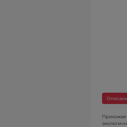
Описан
Прихожая 
экологичность, что отсекает все излишнее, пре