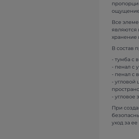
пропорции
ощущение 
Все элеме
являются 
хранение 
В состав 
- тумба с
- пенал с
- пенал с
- угловой
простран
- угловое
При созда
безопасны
уход за ее