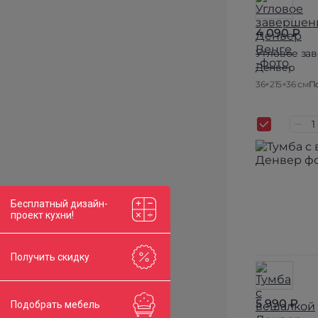
4 090 ₽
Угловое за
Денвер
36×215×36 см
По
Бесплатный дизайн-
проект кухни!
Получить скидку
5 990 ₽
Подобрать мебель