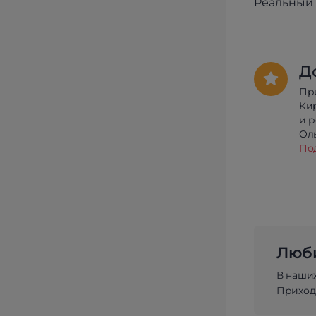
Реальный 
Д
Пр
Ки
и 
Олы
По
Люби
В наши
Приходи