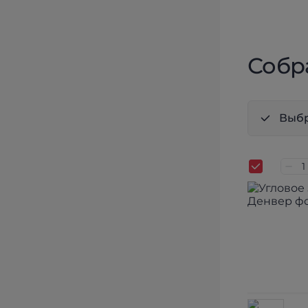
Собр
Выбр