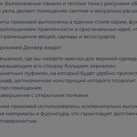
. Белоснежные панели и теплые тона с рисунком о
уюта, делают помещение светлее и визуально расш
нты прихожей выполнены в едином стиле серии, фу
воплощением практичности и оригинальных идей, чт
и размещение вещей, одежды и аксессуаров.
прихожей Денвер входят:
 вешалкой, где вы найдете крючки для верхней одежд
 украшающим его створку большим зеркалом;
 выкатным пуфиком, на который будет удобно присес
 шкаф, эргономичная конструкция которого позволи
ство помещения;
 завершение с открытыми полками.
нии прихожей использовались исключительно высо
е материалы и фурнитура, что гарантирует долговеч
 поверхностью.