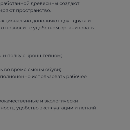
бработанной древесины создают
иряют пространство.
нкционально дополняют друг друга и
о позволит с удобством организовать
ы и полку с кронштейном;
ть во время смены обуви;
т полноценно использовать рабочее
кокачественные и экологически
ность, удобство эксплуатации и легкий