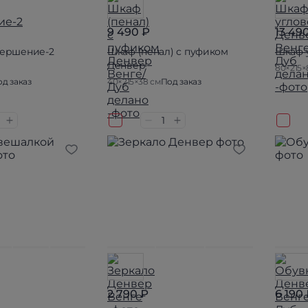
9 490 ₽
13 49
вершение-2
Шкаф (пенал) с пуфиком
Шкаф 
Денвер
80×215×
д заказ
40×215×38 см
Под заказ
2 790 ₽
6 190