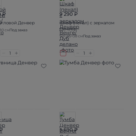
0 ₽
9 290 ₽
угловой Денвер
Шкаф (пенал) с зеркалом
Денвер
80 см
Под заказ
50×215×38 см
Под заказ
 ₽
5 690 ₽