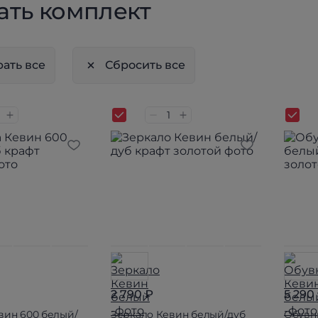
ать комплект
ать все
Сбросить все
2 790 ₽
5 290
вин 600 белый/
Зеркало Кевин белый/дуб
Обувн