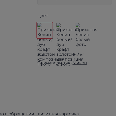
Цвет
Вес
162 кг
Производитель
Микон
о в обращении - визитная карточка