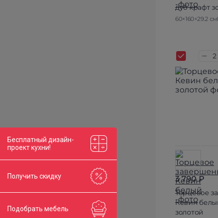
дуб крафт з
60×160×29.2 см
Бесплатный дизайн-
проект кухни!
Получить скидку
3 790 ₽
Торцевое з
Кевин белы
Подобрать мебель
золотой