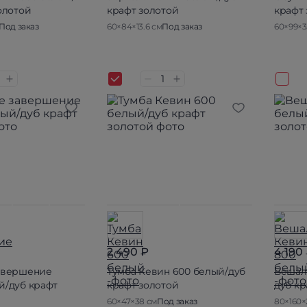
олотой
крафт золотой
крафт
Под заказ
60×84×13.6 см
Под заказ
60×99×3
2 490 ₽
4 190
авершение
Тумба Кевин 600 белый/дуб
Вешал
й/дуб крафт
крафт золотой
дуб кр
60×47×38 см
Под заказ
80×160×