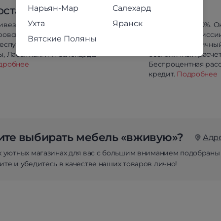
Нарьян-Мар
Салехард
оставка
Оплата
Ухта
Яранск
ивезём в любой район
Предоплата 100%. О
ровской области
оплата без комисси
Вятские Поляны
республики Коми, Йошкар-
Сбербанк. Наличны
, Лабытнанги и Салехарда.
безналичный расчет
дробнее
Беспроцентная расс
кредит.
Подробнее
те выбирать мебель «вживую»?
Адр
х уютных магазинах для вас с большим вниманием подобраны
те и убедитесь в качестве наших товаров лично!