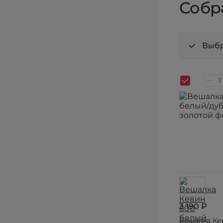
Собр
Выбр
3 190 ₽
Вешалка Ке