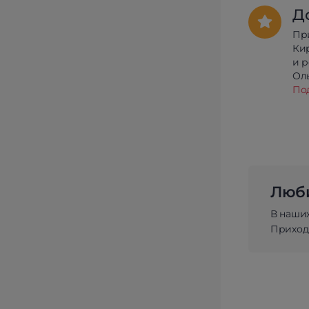
Д
Пр
Ки
и 
Олы
По
Люби
В наши
Приходи