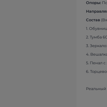
Опоры:
По
Направля
Состав
(Вх
1. Обувниц
2. Тумба 6
3. Зеркало
4. Вешалк
5. Пенал с
6. Торцево
Реальный 