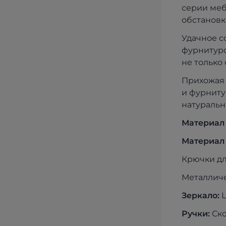
серии меб
обстановк
Удачное с
фурнитуро
не только
Прихожая 
и фурниту
натуральн
Материал
Материал 
Крючки дл
Металличе
Зеркало:
Ц
Ручки:
Ско