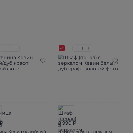
 ₽
8 990 ₽
ица Кевин белый/дуб
Шкаф (пенал) с зеркалом