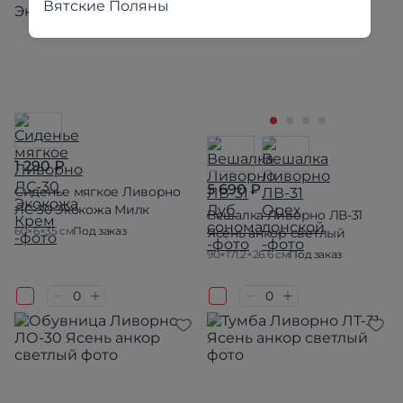
Вятские Поляны
1 290 ₽
5 690 ₽
Сиденье мягкое Ливорно
ЛС-30 Экокожа Милк
Вешалка Ливорно ЛВ-31
60×6×35 см
Под заказ
Ясень анкор светлый
90×171.2×26.6 см
Под заказ