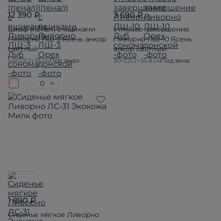
12 390 ₽
3 690 ₽
Шкаф (пенал) с ящиками
Угловое завершение
Ливорно ЛШ-3 Ясень анкор
Ливорно ЛШ-10 Ясень
светлый
анкор светлый
54×221.2×35 см
Под заказ
30×221.2×34.8 см
Под заказ
1 890 ₽
Сиденье мягкое Ливорно