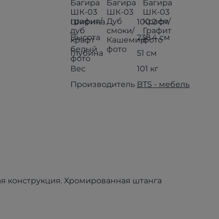
Ширина
100.2 см
Высота
238.4 см
Глубина
51 см
Вес
101 кг
Производитель
BTS - мебель
ная конструкция. Хромированная штанга