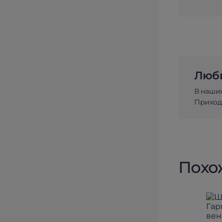
Люби
В наши
Приходи
Похо