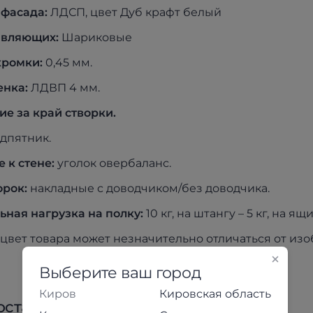
 фасада:
ЛДСП, цвет Дуб крафт белый
авляющих:
Шариковые
кромки:
0,45 мм.
енка:
ЛДВП 4 мм.
е за край створки.
дпятник.
 к стене:
уголок овербаланс.
орок:
накладные с доводчиком/без доводчика.
ная нагрузка на полку:
10 кг, на штангу – 5 кг, на ящик
цвет товара может незначительно отличаться от из
Выберите ваш город
Киров
Кировская область
оставка
Оплата