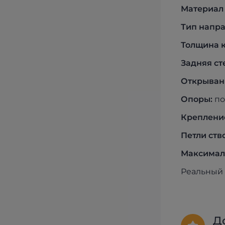
Материал
Тип напр
Толщина 
Задняя ст
Открывани
Опоры:
по
Крепление
Петли ств
Максималь
Реальный 
Д