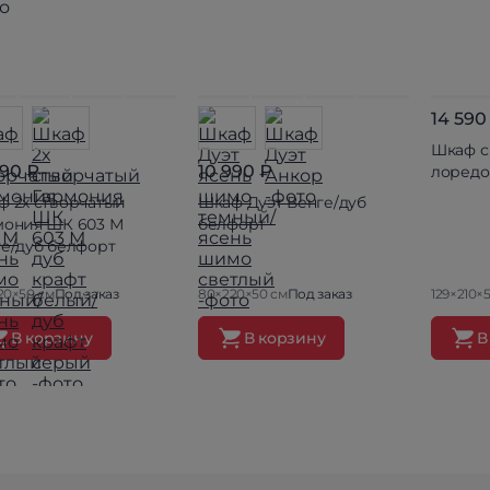
14 590
Шкаф с
990 ₽
10 990 ₽
лоредо
ф 2х створчатый
Шкаф Дуэт Венге/дуб
мония ШК 603 М
белфорт
ге/дуб белфорт
20×50 см
Под заказ
80×220×50 см
Под заказ
129×210×
В корзину
В корзину
В