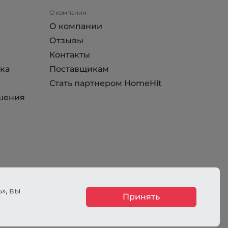
О компании
О компании
Отзывы
Контакты
ка
Поставщикам
Стать партнером HomeHit
шения
», вы
Принять
ния, не является публичной офертой, определяемой положениями