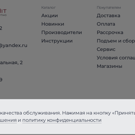
Каталог
Покупателям
Акции
Доставка
Новинки
Оплата
2
Производители
Рассрочка
Инструкции
Подъем и сбор
@yandex.ru
Сервис
Условия согла
альная, 2
Магазины
9
качества обслуживания. Нажимая на кнопку «Принять
ашения
и
политику конфиденциальности
циальности
Вся информация на сайте, за исключением Условий соглаше