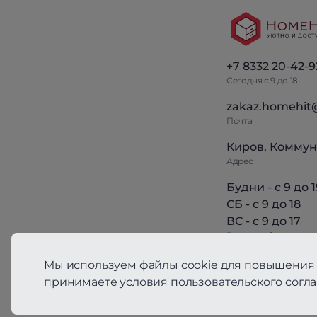
+7 8332 20-42-9
Сегодня с 9 до 18
zakaz.homehit
Почта
Киров, Коммун
Адрес
Будни - с 9 до 1
СБ - с 9 до 18
ВС - с 9 до 17
Режим работы
Мы используем файлы cookie для повышения 
принимаете условия
пользовательского согл
Политика конфиден