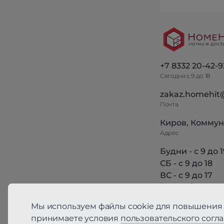
+7 8332 20-42-9
Сегодня с 9 до 18
zakaz.homehit
Почта
Киров, Коммун
Адрес
Будни - с 9 до 1
СБ - с 9 до 18
ВС - с 9 до 17
Режим работы
Мы используем файлы cookie для повышения 
принимаете условия
пользовательского согл