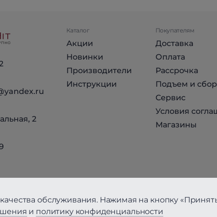
Каталог
Покупателям
Акции
Доставка
Новинки
Оплата
2
Производители
Рассрочка
Инструкции
Подъем и сбор
@yandex.ru
Сервис
Условия согла
альная, 2
Магазины
9
качества обслуживания. Нажимая на кнопку «Принять
ашения
и
политику конфиденциальности