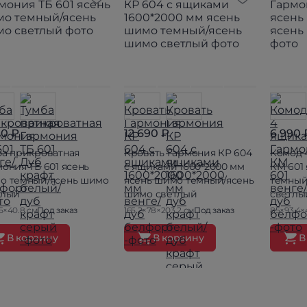
90 ₽
12 690 ₽
6 990 
ба прикроватная
Кровать Гармония КР 604
Комод 
ония ТБ 601 ясень
с ящиками 1600*2000 мм
КМ 601
о темный/ясень шимо
ясень шимо темный/ясень
темный
тлый
шимо светлый
светлы
5×40.8 см
Под заказ
165.2×78×203.2 см
Под заказ
85×93.4×
В корзину
В корзину
В