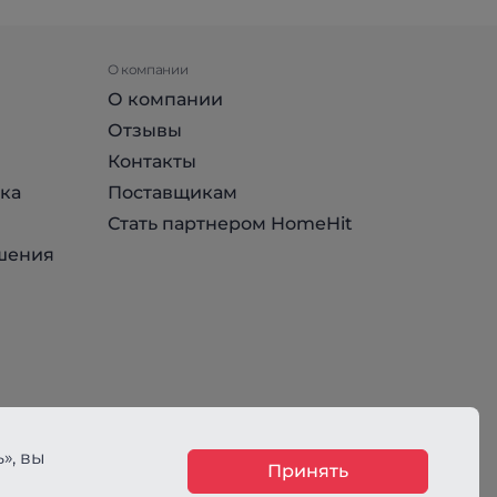
О компании
О компании
Отзывы
Контакты
ка
Поставщикам
Стать партнером HomeHit
шения
», вы
Принять