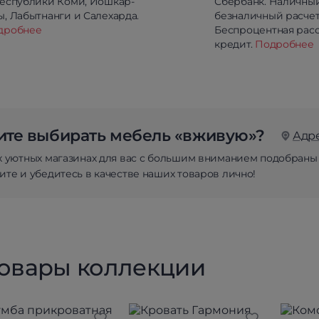
республики Коми, Йошкар-
Сбербанк. Наличны
, Лабытнанги и Салехарда.
безналичный расчет
дробнее
Беспроцентная расс
кредит.
Подробнее
те выбирать мебель «вживую»?
Адр
х уютных магазинах для вас с большим вниманием подобраны
те и убедитесь в качестве наших товаров лично!
товары коллекции