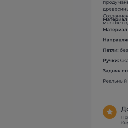
продуманн
древесины
Созданная
Материал
многие го
Материал
Направля
Петли:
без
Ручки:
Ско
Задняя ст
Реальный 
Д
Пр
Ки