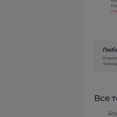
и 
Олы
По
Люби
В наши
Приходи
Все 