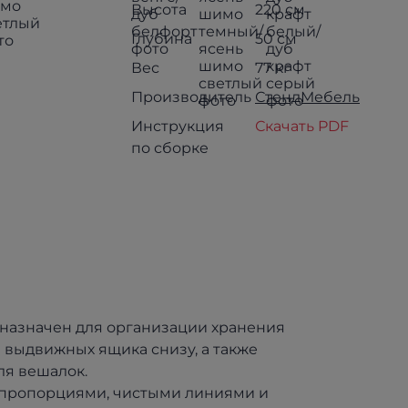
Высота
220 см
Глубина
50 см
Вес
77 кг
Производитель
СтендМебель
Инструкция
Скачать PDF
по сборке
назначен для организации хранения
 выдвижных ящика снизу, а также
ля вешалок.
 пропорциями, чистыми линиями и