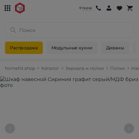
Киров
Распродажа
Модульные кухни
Диваны
homehit.shop
Каталог
Зеркала и полки
Полки
На