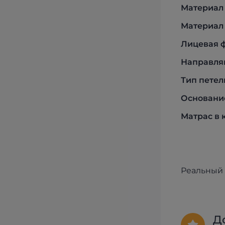
Материал
Материал
Лицевая 
Направл
Тип петел
Основани
Матрас в 
Реальный 
Д