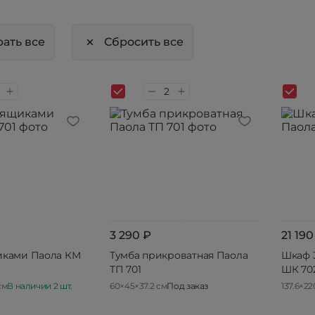
ать все
Сбросить все
3 290 ₽
21 190
иками Паола КМ
Тумба прикроватная Паола
Шкаф 
ТП 701
ШК 70
см
В наличии 2 шт.
60×45×37.2 см
Под заказ
137.6×22