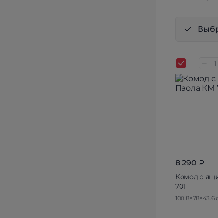
Выбр
8 290 ₽
Комод с ящ
701
100.8×78×43.6 