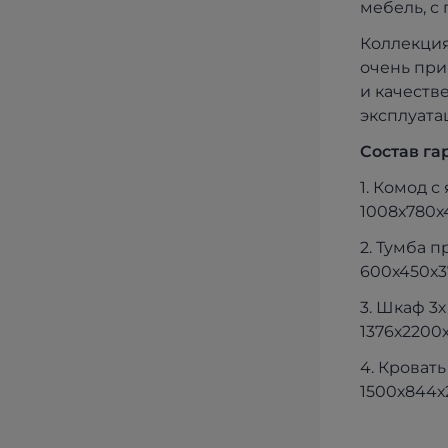
мебель, с
Коллекция
очень при
и качеств
эксплуата
Состав га
1. Комод 
1008х780х
2. Тумба п
600х450х3
3. Шкаф 3
1376х2200
4. Кроват
1500х844х