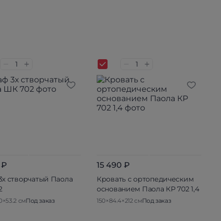
 ₽
15 490 ₽
3х створчатый Паола
Кровать с ортопедическим
2
основанием Паола КР 702 1,4
0×53.2 см
Под заказ
150×84.4×212 см
Под заказ