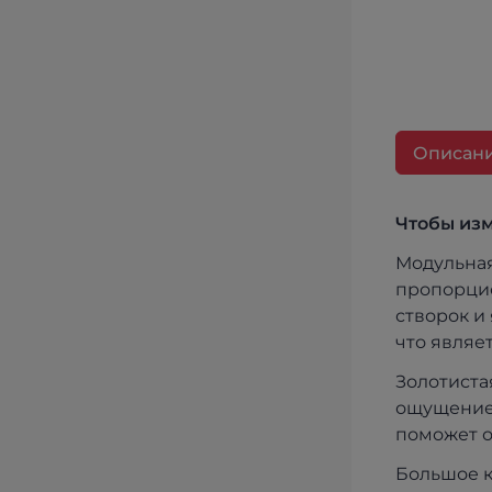
Описан
Чтобы изм
Модульная
пропорцио
створок и
что являе
Золотиста
ощущение 
поможет о
Большое к