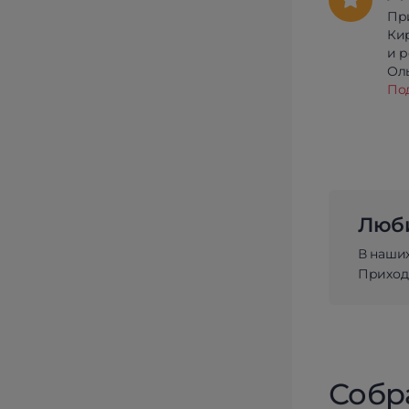
Пр
Ки
и 
Олы
По
Люби
В наши
Приходи
Собр