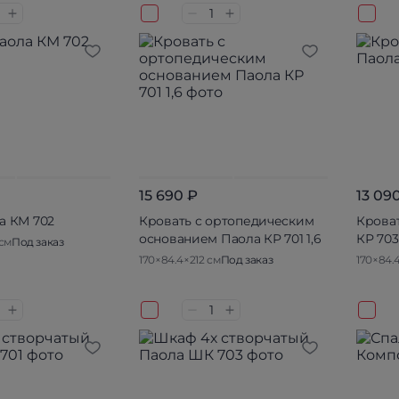
15 690 ₽
13 09
а КМ 702
Кровать с ортопедическим
Кроват
основанием Паола КР 701 1,6
КР 703 
 см
Под заказ
170×84.4×212 см
Под заказ
170×84.