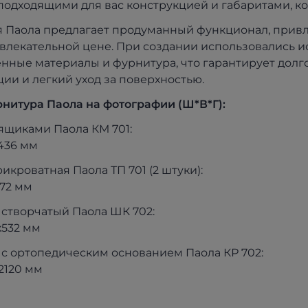
 подходящими для вас конструкцией и габаритами, к
 Паола предлагает продуманный функционал, привл
влекательной цене. При создании использовались 
енные материалы и фурнитура, что гарантирует долг
ции и легкий уход за поверхностью.
рнитура
Паола
на фотографии (Ш*В*Г):
с ящиками Паола КМ 701:
436 мм
рикроватная Паола ТП 701 (2 штуки):
72 мм
х створчатый Паола ШК 702:
х532 мм
ь с ортопедическим основанием Паола КР 702:
2120 мм