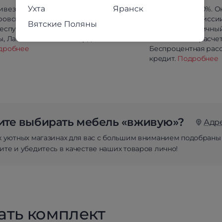
Ухта
Яранск
ивезём в любой район
Предоплата 100%. О
ровской области
оплата без комисси
Вятские Поляны
республики Коми, Йошкар-
Сбербанк. Наличны
, Лабытнанги и Салехарда.
безналичный расчет
дробнее
Беспроцентная расс
кредит.
Подробнее
те выбирать мебель «вживую»?
Адр
х уютных магазинах для вас с большим вниманием подобраны
те и убедитесь в качестве наших товаров лично!
ать комплект