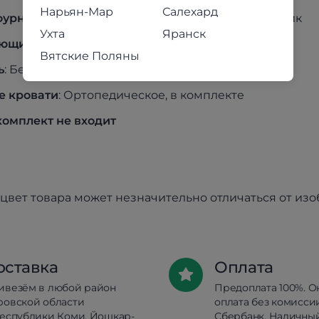
Нарьян-Мар
Салехард
фурнитура
: Ручка-кнопка декорированная, пластик
Ухта
Яранск
яющие
: Роликовые
Вятские Поляны
ь
: Без доводчика
е кровати
: Ортопедическое, в комплекте
комплект не входит
цвет товара может незначительно отличаться от из
оставка
Оплата
ивезём в любой район
Предоплата 100%. О
ровской области
оплата без комисси
республики Коми, Йошкар-
Сбербанк. Наличны