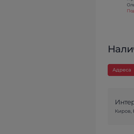
Олы
По
Нали
Адреса
Интер
Киров, 