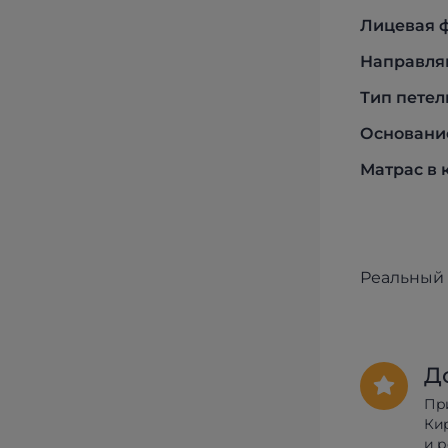
Лицевая 
Направл
Тип петел
Основани
Матрас в 
Реальный 
Д
Пр
Ки
и 