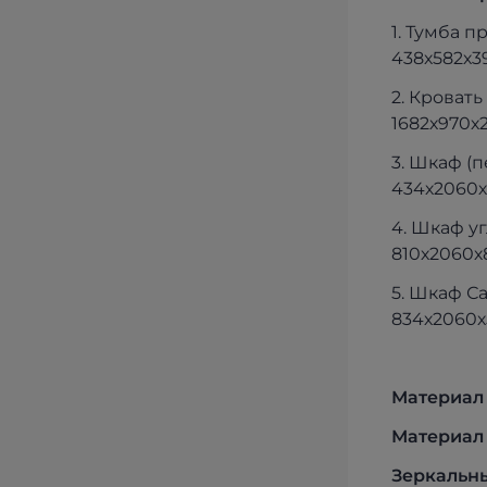
1. Тумба п
438х582х3
2. Кроват
1682х970х
3. Шкаф (
434х2060х
4. Шкаф у
810х2060х
5. Шкаф С
834х2060х
Материал
Материал
Зеркальны