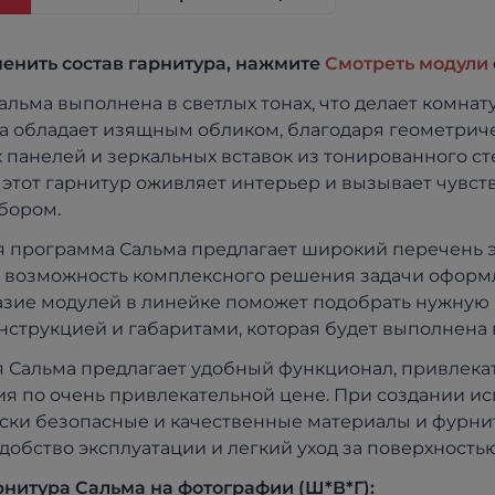
енить состав гарнитура, нажмите
Смотреть модули
альма выполнена в светлых тонах, что делает комнату
на обладает изящным обликом, благодаря геометри
 панелей и зеркальных вставок из тонированного сте
этот гарнитур оживляет интерьер и вызывает чувст
бором.
 программа Сальма предлагает широкий перечень эл
 возможность комплексного решения задачи оформ
зие модулей в линейке поможет подобрать нужную 
онструкцией и габаритами, которая будет выполнена 
 Сальма предлагает удобный функционал, привлека
я по очень привлекательной цене. При создании и
ски безопасные и качественные материалы и фурнит
удобство эксплуатации и легкий уход за поверхностью
рнитура
Сальма
на фотографии (Ш*В*Г):