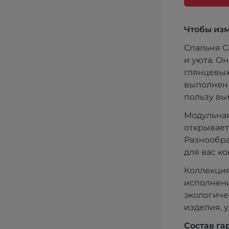
Чтобы изм
Спальня С
и уюта. О
глянцевых
выполнен 
пользу вы
Модульная
открывает
Разнообра
для вас к
Коллекция
исполнени
экологиче
изделия, 
Состав га