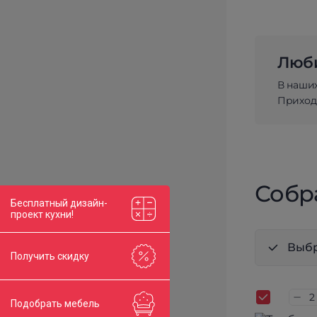
Люби
В наши
Приходи
Собр
Бесплатный дизайн-
проект кухни!
Выбр
Получить скидку
Подобрать мебель