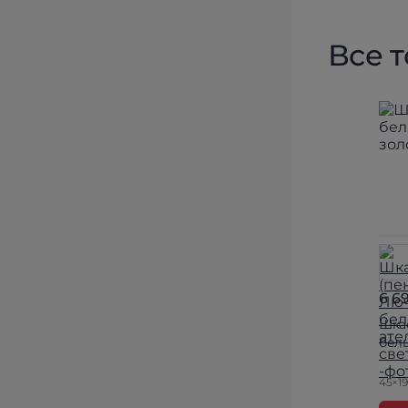
Все 
6 6
Шка
бел
45×1