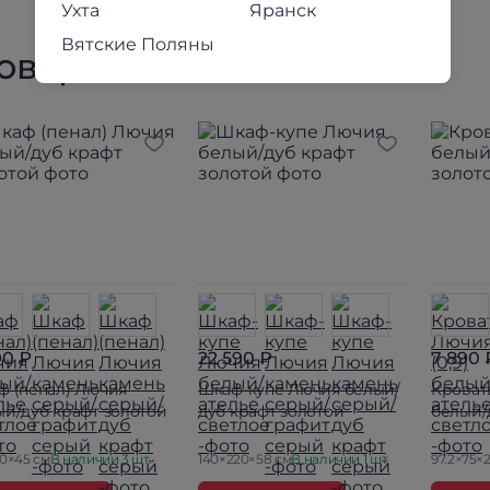
Ухта
Яранск
Вятские Поляны
товары коллекции
90 ₽
22 590 ₽
7 890 
ф (пенал) Лючия
Шкаф-купе Лючия белый/
Кровать
ый/дуб крафт золотой
дуб крафт золотой
белый/
90×45 см
В наличии 3 шт.
140×220×58 см
В наличии 1 шт.
97.2×75×