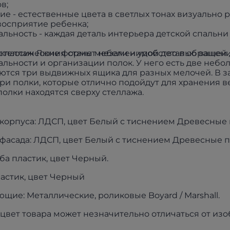
в;
е - естественные цвета в светлых тонах визуально
осприятие ребенка;
льность - каждая деталь интерьера детской спальн
 классические формы мебели и удобство в обращени
теллаж Лючия станет незаменимой деталью вашей д
льности и организации полок. У него есть две неб
ются три выдвижных ящика для разных мелочей. В 
три полки, которые отлично подойдут для хранения 
олки находятся сверху стеллажа.
корпуса: ЛДСП, цвет Белый с тиснением Древесные 
фасада: ЛДСП, цвет Белый с тиснением Древесные по
ба пластик, цвет Черный.
астик, цвет Черный
щие: Металлические, роликовые Boyard / Marshall.
цвет товара может незначительно отличаться от из