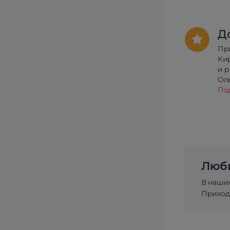
Д
Пр
Ки
и 
Олы
По
Люби
В наши
Приходи