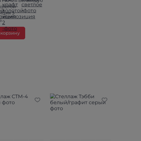
я Лючия Белый/дуб
золотой
иция 3
з
 корзину