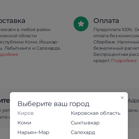
оставка
Оплата
ивезём в любой район
Предоплата 100%. О
ровской области
оплата без комисси
республики Коми, Йошкар-
Сбербанк. Наличны
, Лабытнанги и Салехарда.
безналичный расчет
дробнее
Беспроцентная расс
кредит.
Подробнее
те выбирать мебель «вживую»?
Адр
Выберите ваш город
х уютных магазинах для вас с большим вниманием подобраны
Киров
Кировская область
те и убедитесь в качестве наших товаров лично!
Коми
Сыктывкар
Нарьян-Мар
Салехард