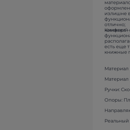
материало
оформлени
излишне в
функциона
отлично;
комфорт -
Книжный с
функциона
располага
есть еще 
книжные п
Материал 
Материал 
Ручки: Ско
Опоры: Пл
Направляю
Реальный 