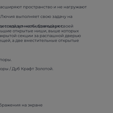
 расширяют пространство и не нагружают
и Лючия выполняет свою задачу на
и создадут необходимый уют.
етской комнаты, благодаря своей
ольшие открытые ниши, выше которых
закрытой секции за распашной дверью
вещей, а две вместительные открытые
поры.
ры / Дуб Крафт Золотой.
ображения на экране