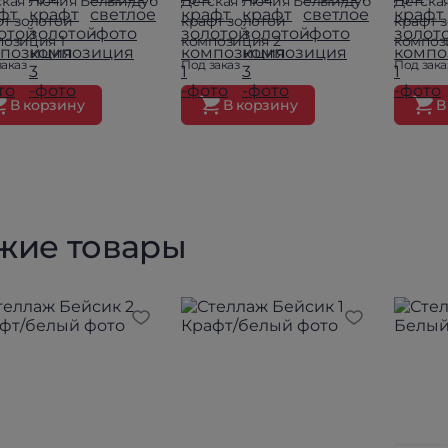
ская Лючия Белый/дуб
Детская Лючия Белый/дуб
Детска
фт золотой
крафт золотой
крафт 
позиция 1
композиция 2
композ
заказ
Под заказ
Под зака
В корзину
В корзину
В
жие товары