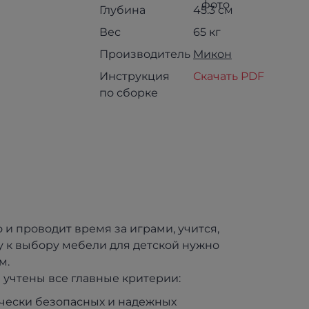
Глубина
45.3 см
Вес
65 кг
Производитель
Микон
Инструкция
Скачать PDF
по сборке
о и проводит время за играми, учится,
у к выбору мебели для детской нужно
м.
учтены все главные критерии:
ически безопасных и надежных