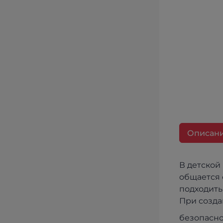
Описан
В детской
общается 
подходить
При созда
безопасно