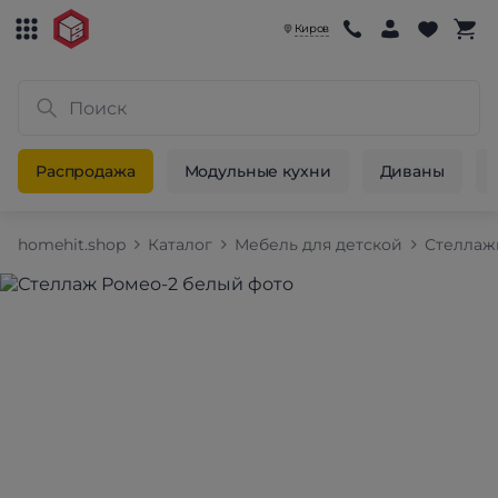
Киров
Распродажа
Модульные кухни
Диваны
homehit.shop
Каталог
Мебель для детской
Стеллаж