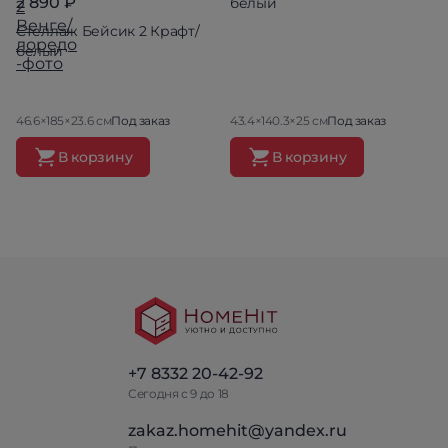
2 890 ₽
белый
Стеллаж Бейсик 2 Крафт/
белый
46.6×185×23.6 см
Под заказ
43.4×140.3×25 см
Под заказ
В корзину
В корзину
+7 8332 20-42-92
Сегодня с 9 до 18
zakaz.homehit@yandex.ru