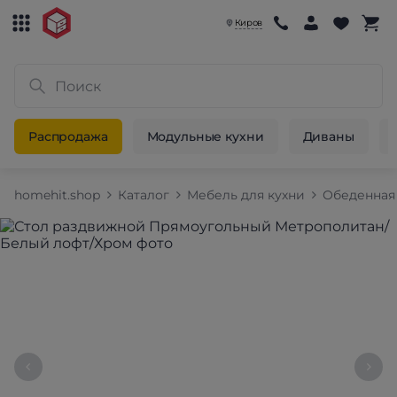
Киров
Распродажа
Модульные кухни
Диваны
homehit.shop
Каталог
Мебель для кухни
Обеденная