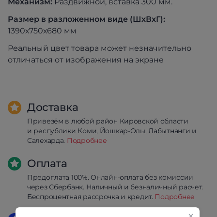
Механизм:
Раздвижной, вставка 300 мм.
Размер в разложенном виде (ШхВхГ):
1390х750х680 мм
Реальный цвет товара может незначительно
отличаться от изображения на экране
Доставка
Привезём в любой район Кировской области
и республики Коми, Йошкар-Олы, Лабытнанги и
Салехарда.
Подробнее
Оплата
Предоплата 100%. Онлайн-оплата без комиссии
через Сбербанк. Наличный и безналичный расчет.
Беспроцентная рассрочка и кредит.
Подробнее