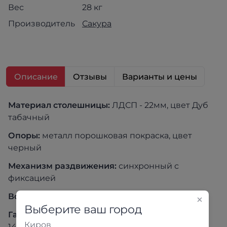
Вес
28 кг
Производитель
Сакура
Описание
Отзывы
Варианты и цены
Материал столешницы:
ЛДСП - 22мм, цвет Дуб
табачный
Опоры:
металл порошковая покраска, цвет
черный
Механизм раздвижения:
синхронный с
фиксацией
Вставка:
Бабочка
Выберите ваш город
Габариты стола в разложенном виде ШхВхГ:
Киров
1420х750х700 мм