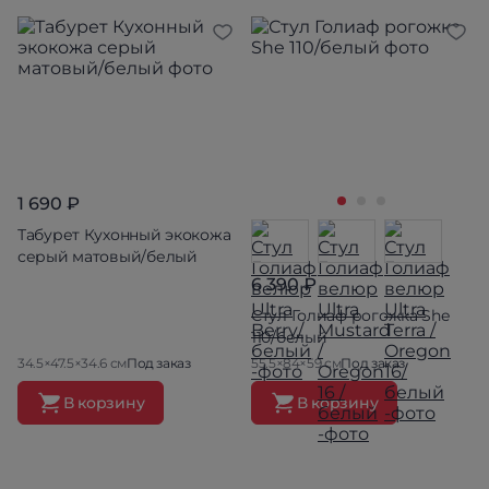
1 690 ₽
Табурет Кухонный экокожа
серый матовый/белый
6 390 ₽
Стул Голиаф рогожка She
110/белый
34.5×47.5×34.6 см
Под заказ
55.5×84×59 см
Под заказ
В корзину
В корзину