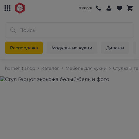
Киров
Распродажа
Модульные кухни
Диваны
homehit.shop
Каталог
Мебель для кухни
Стулья и т