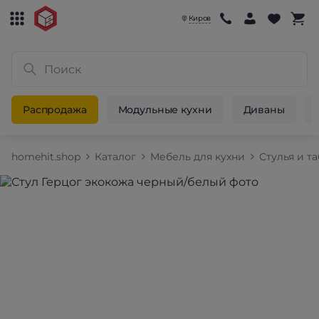
Киров
Распродажа
Модульные кухни
Диваны
homehit.shop
Каталог
Мебель для кухни
Стулья и т