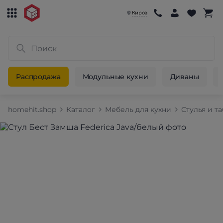
Киров
Распродажа
Модульные кухни
Диваны
homehit.shop
Каталог
Мебель для кухни
Стулья и т