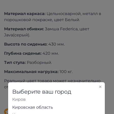
Материал каркаса:
Цельносварной, металл в
порошковой покраске, цвет Белый.
Материал обивки:
Замша Federica, цвет
Java(серый).
Высота по сиденью:
430 мм.
Глубина сиденья:
420 мм.
Тип стула:
Разборный.
Максимальная нагрузка:
100 кг.
Реальный цвет товара может незначительно
отличаться от изображения на экране
Выберите ваш город
Киров
Кировская область
Доставка