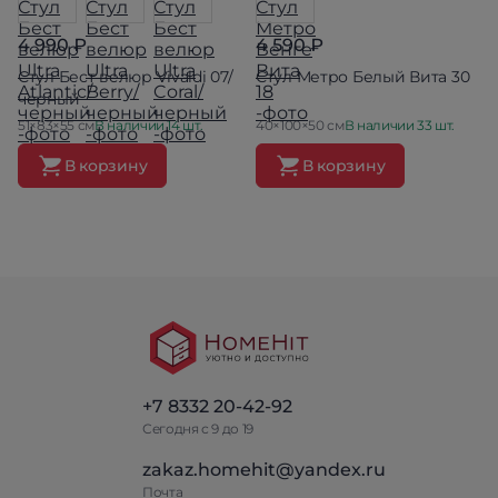
4 990 ₽
4 590 ₽
Стул Бест велюр Vivaldi 07/
Стул Метро Белый Вита 30
черный
51×83×55 см
В наличии 14 шт.
40×100×50 см
В наличии 33 шт.
В корзину
В корзину
+7 8332 20-42-92
Сегодня с 9 до 19
zakaz.homehit@yandex.ru
Почта