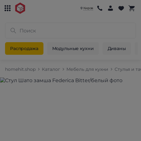
Киров
Распродажа
Модульные кухни
Диваны
homehit.shop
Каталог
Мебель для кухни
Стулья и т