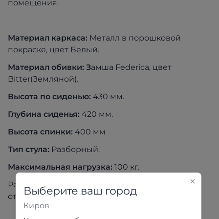
помещения.
Материал каркаса:
Металл в порошковой
покраске, цвет Белый.
Материал обивки: З
амша Federica, цвет
Bitter(Земляной).
Высота по сиденью:
430 мм.
Глубина сиденья:
420 мм.
Высота спинки:
400 мм
Тип стула:
Разборный.
Максимальная нагрузка:
100 кг.
Реальный цвет товара может незначительно
Выберите ваш город
отличаться от изображения на экране
Киров