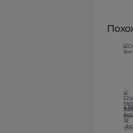
Похо
4 5
Сту
40×1