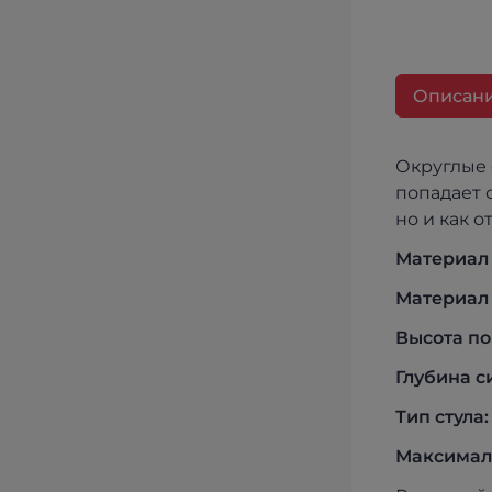
Описан
Округлые 
попадает 
но и как 
Материал
Материал 
Высота по
Глубина с
Тип стула:
Максималь