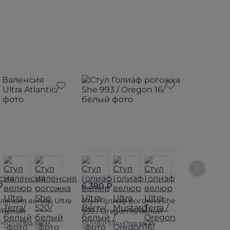
₽
6 390 ₽
3 690 ₽
аленсия велюр Ultra
Стул Голиаф рогожка She
Стул Краф
c/белый
993 / Oregon 16/белый
Ultra Sand
5×60 см
Под заказ
55.5×84×59 см
Под заказ
55×74×55.5 с