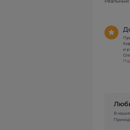
Реальный 
Д
Пр
Ки
и 
Олы
По
Люби
В наши
Приходи