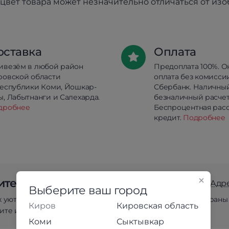
цвет товара может незначительно отличаться от из
оставка
Оплата
ивезём в любой район
Предоплата 100%. О
ровской области
оплата без комисси
республики Коми, Йошкар-
Сбербанк. Наличны
, Лабытнанги и Салехарда.
безналичный расчет
дробнее
Беспроцентная расс
кредит.
Подробнее
те выбирать мебель «вживую»?
Адр
Выберите ваш город
х уютных магазинах для вас с большим вниманием подобраны
Киров
Кировская область
те и убедитесь в качестве наших товаров лично!
Коми
Сыктывкар