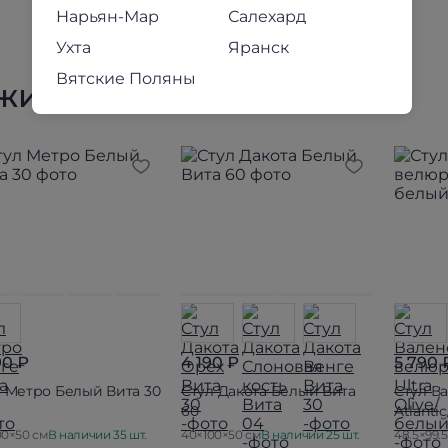
Нарьян-Мар
Салехард
Ухта
Яранск
Вятские Поляны
жие товары
90 ₽
4 190 ₽
5 790 
л Метро Белый Вита 30
Стул Дакота Белый Вита
Стул В
60
Atlanti
00×50 см
В наличии 35 шт.
40×100×50 см
В наличии 25 шт.
48.5×99.