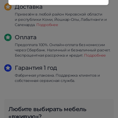
Доставка
Привезём в любой район Кировской области
и республики Коми, Йошкар-Олы, Лабытнанги и
Салехарда.
Подробнее
Оплата
Предоплата 100%. Онлайн-оплата без комиссии
через Сбербанк. Наличный и безналичный расчет.
Беспроцентная рассрочка и кредит.
Подробнее
Гарантия 1 год
Фабричная упаковка. Поддержка клиентов и
собственная сервисная служба.
Любите выбирать мебель
«вживую»?