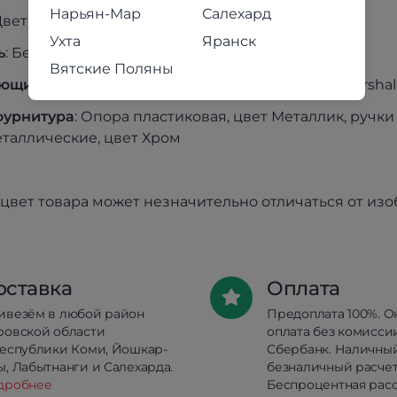
Нарьян-Мар
Салехард
 Цвет «Серебро», обработка Еврокромка
Ухта
Яранск
ь
: Без доводчика «Boyard» / «Marshall»
Вятские Поляны
яющие
: Металлические, роликовые «Boyard» / «Marshal
фурнитура
: Опора пластиковая, цвет Металлик, ручк
таллические, цвет Хром
цвет товара может незначительно отличаться от из
оставка
Оплата
ивезём в любой район
Предоплата 100%. О
ровской области
оплата без комисси
республики Коми, Йошкар-
Сбербанк. Наличны
, Лабытнанги и Салехарда.
безналичный расчет
дробнее
Беспроцентная расс