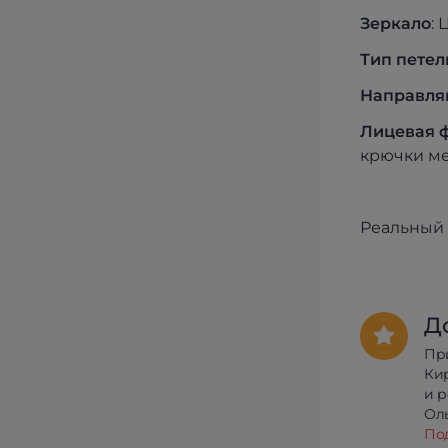
Зеркало
:
Тип пе
тел
Напра
вл
Лице
вая 
крючки ме
Реальный 
Д
Пр
Ки
и 
Олы
По