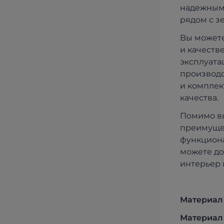
надежными
рядом с з
Вы можете
и качеств
эксплуата
производс
и комплек
качества.
Помимо вы
преимущес
функциона
можете д
интерьер 
Матер
иал
Мате
риал