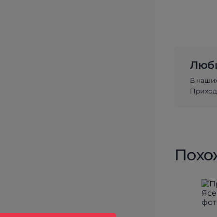
Люби
В наши
Приходи
Похо