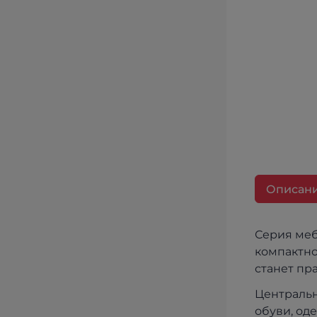
Описан
Серия меб
компактно
станет пр
Центральн
обуви, од