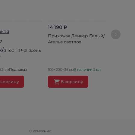
14 190 ₽
12 390 ₽
Прихожая Денвер Белый/
Прихожая
₽
Ателье светлое
ая Тео ПР-01 ясень
.2 см
Под заказ
100×200×35 см
В наличии 2 шт.
126×196.2×35 
 корзину
В корзину
В ко
О компании