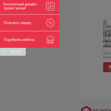
Бесплатный дизайн-
проект кухни!
Получить скидку
13 
Подобрать мебель
При
тем
СВЕРНУТЬ
100.2
В нал