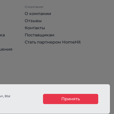
О компании
О компании
Отзывы
Контакты
ка
Поставщикам
Стать партнером HomeHit
шения
», вы
Принять
ния, не является публичной офертой, определяемой положениями