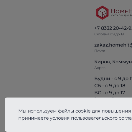
+7 8332 20-42-9
Сегодня с 9 до 19
zakaz.homehit
Почта
Киров, Коммун
Адрес
Будни - с 9 до 1
СБ - с 9 до 18
ВС - с 9 до 17
Режим работы
Мы используем файлы cookie для повышения 
принимаете условия
пользовательского согл
Политика конфиден