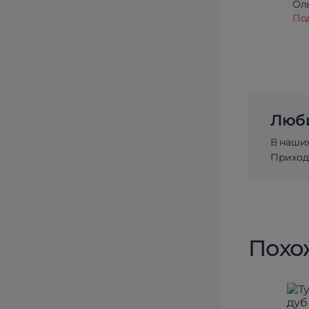
Олы
По
Люби
В наши
Приходи
Похо