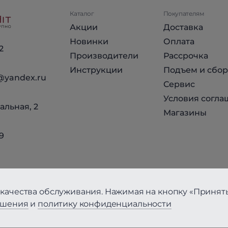
Каталог
Покупателям
Акции
Доставка
Новинки
Оплата
2
Производители
Рассрочка
Инструкции
Подъем и сбор
@yandex.ru
Сервис
Условия согла
альная, 2
Магазины
9
качества обслуживания. Нажимая на кнопку «Принять
ашения
и
политику конфиденциальности
циальности
Вся информация на сайте, за исключением Условий соглаше