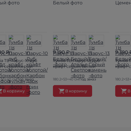
90 ₽
9 190 ₽
9 390 
а ТВ Парус-10 дуб
Тумба ТВ Парус-13 Дуб
Тумба Т
фт серый/серый
крафт серый/Белый
крафт 
×53×40 см
Под заказ
180.2×53×40 см
Под заказ
180.2×53
В корзину
В корзину
В