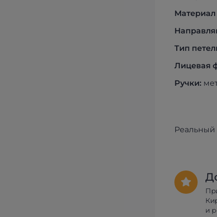
Материал
Направля
Тип петел
Лицевая ф
Ручки:
мет
Реальный 
Д
Пр
Ки
и 