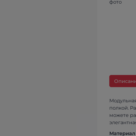
Описан
Модульная
полкой. Р
можете ра
элегантна
Материал 