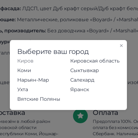
 фа
сада:
ЛДСП, цвет Дуб крафт серый/Дуб крафт бел
ющие:
Металлические, роликовые «Boyard» / «Marshal
ь, производитель:
Без доводчика «Boyard» / «Marshall
урнитура:
Опоры пластиковые, цвет Металлик
Выберите ваш город
алл цвет черный
Киров
Кировская область
Коми
Сыктывкар
Нарьян-Мар
Салехард
цвет товара может незначительно отличаться от из
Ухта
Яранск
Вятские Поляны
оставка
Оплата
ивезём в любой район
Предоплата 100%. О
ровской области
оплата без комисси
республики Коми, Йошкар-
Сбербанк. Наличны