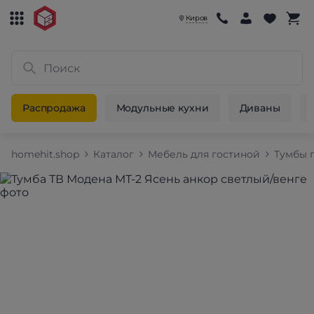
Киров
Распродажа
Модульные кухни
Диваны
homehit.shop
Каталог
Мебель для гостиной
Тумбы 