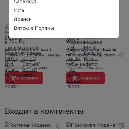
Салехард
Ухта
Яранск
Вятские Поляны
9 790 ₽
930 ₽
Шкаф (пенал) с нишей
Навесная полка Модена
Модена МШ-2 Ясень анкор
МН-1 Ясень анкор светлый/
светлый/венге
венге
56×210×40.6 см
Под заказ
110×22×23 см
Под заказ
В корзину
В корзину
Входит в комплекты