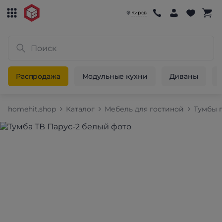
Киров
Распродажа
Модульные кухни
Диваны
homehit.shop
Каталог
Мебель для гостиной
Тумбы 