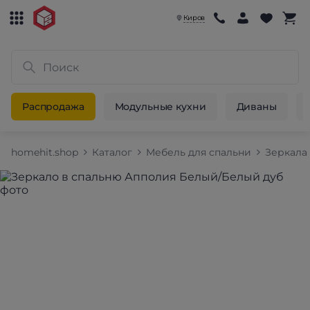
Киров
Распродажа
Модульные кухни
Диваны
homehit.shop
Каталог
Мебель для спальни
Зеркала