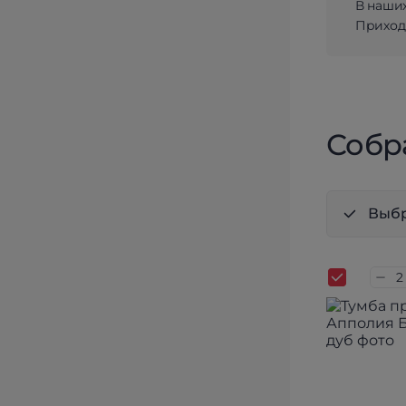
В наши
Приходи
Собр
Выбр