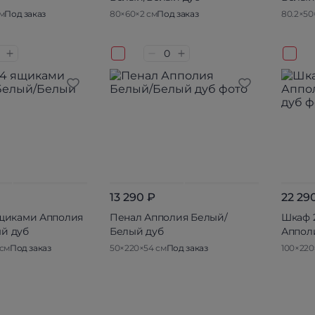
см
Под заказ
80×60×2 см
Под заказ
80.2×50
13 290 ₽
22 29
ящиками Апполия
Пенал Апполия Белый/
Шкаф 2
й дуб
Белый дуб
Аппол
 см
Под заказ
50×220×54 см
Под заказ
100×220