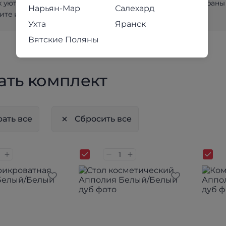
х уютных магазинах для вас с большим вниманием подобраны
Нарьян-Мар
Салехард
те и убедитесь в качестве наших товаров лично!
Ухта
Яранск
Вятские Поляны
ать комплект
ать все
Сбросить все