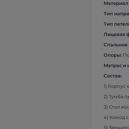
Материал 
Тип напр
Тип петел
Лицевая 
Спальное 
Опоры:
По
Матрас и 
Состав:
1) Корпус
2) Тумба 
3) Стол к
4) Комод 
5) Зеркал