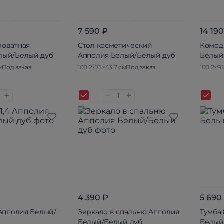
7 590 ₽
14 190
роватная
Стол косметический
Комод
лый/Белый дуб
Апполия Белый/Белый дуб
Белый
м
Под заказ
100.2×75×43.7 см
Под заказ
100.2×9
4 390 ₽
5 690
 Апполия Белый/
Зеркало в спальню Апполия
Тумба
Белый/Белый дуб
Белый