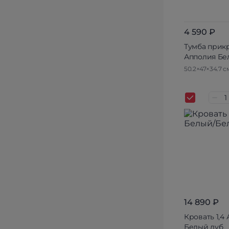
4 590 ₽
Тумба прик
Апполия Бе
50.2×47×34.7 с
14 890 ₽
Кровать 1,4
Белый дуб