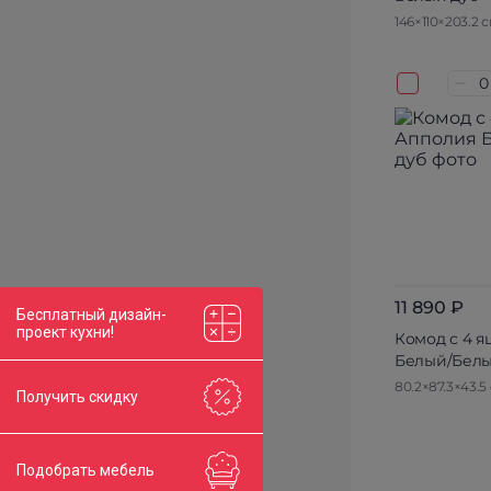
146×110×203.2 
11 890 ₽
Бесплатный дизайн-
проект кухни!
Комод с 4 
Белый/Белы
80.2×87.3×43.5
Получить скидку
Подобрать мебель