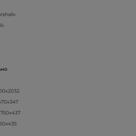
shall»
l»
ьно
100x2032
470x347
x750x437
50x435