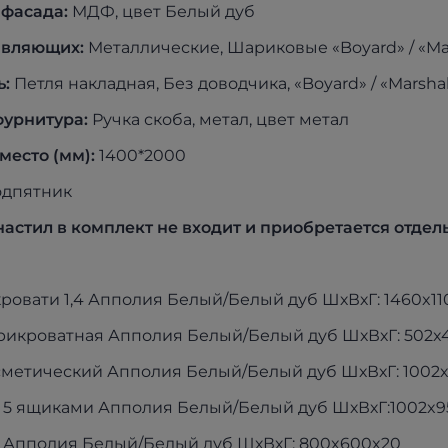
фасада:
МДФ, цвет Белый дуб
авляющих:
Металлические, Шариковые «Boyard» / «Mar
ь:
Петля накладная, Без доводчика, «Boyard» / «Marshal
фурнитура:
Ручка скоба, метал, цвет метал
место (мм):
1400*2000
дпятник
настил в комплект не входит и приобретается отдел
 кровати 1,4 Апполия Белый/Белый дуб ШхВхГ: 1460x1
прикроватная Апполия Белый/Белый дуб ШхВхГ: 502x
осметический Апполия Белый/Белый дуб ШхВхГ: 1002
с 5 ящиками Апполия Белый/Белый дуб ШхВхГ:1002x9
о Апполия Белый/Белый дуб ШхВхГ: 800x600x20