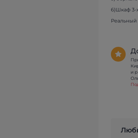
6)Шкаф 3-
Реальный 
Д
Пр
Ки
и 
Олы
По
Люби