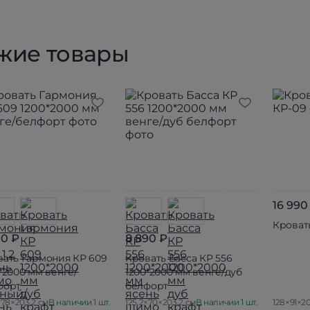
жие товары
16 990
Кроват
90 ₽
8 890 ₽
вать Гармония КР 609
Кровать Басса КР 556
*2000 мм венге/
1200*2000 мм венге/дуб
форт
белфорт
×78×203.2 см
В наличии 1 шт.
125.2×70×203.2 см
В наличии 1 шт.
128×91×20