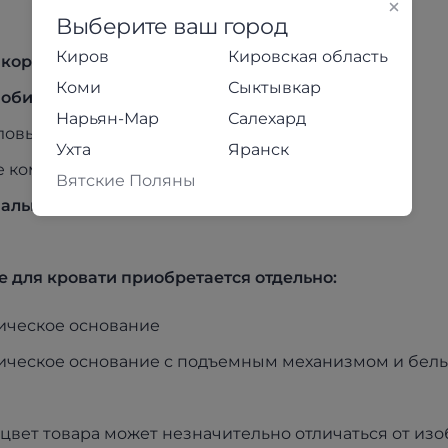
Выберите ваш город
Киров
Кировская область
 корпуса
: ЛДСП / Мягкая обивка
Коми
Сыктывкар
 обивки:
Велюр, цвет Светло-серый
Нарьян-Мар
Салехард
гловые опоры h=23мм, пластик
Ухта
Яранск
Не комплектуется
Вятские Поляны
ального места
: 1200 х 2000 мм
 для кровати приобретается отдельно:
ическое основание
ическое основание с подъемным механизмом и бе
цвет товара может незначительно отличаться от из