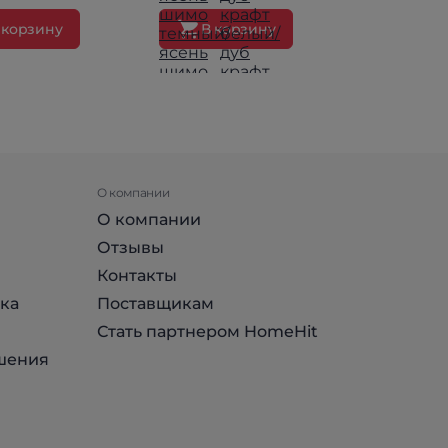
 корзину
В корзину
В ко
О компании
О компании
Отзывы
Контакты
ка
Поставщикам
Стать партнером HomeHit
шения