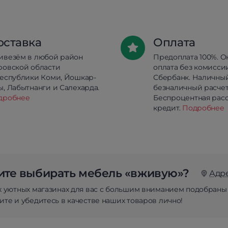
оставка
Оплата
ивезём в любой район
Предоплата 100%. О
ровской области
оплата без комисси
республики Коми, Йошкар-
Сбербанк. Наличны
, Лабытнанги и Салехарда.
безналичный расчет
дробнее
Беспроцентная расс
кредит.
Подробнее
те выбирать мебель «вживую»?
Адр
х уютных магазинах для вас с большим вниманием подобраны
те и убедитесь в качестве наших товаров лично!