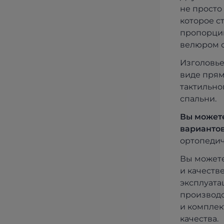
не просто
которое с
пропорции
велюром с
Изголовье
виде прям
тактильно
спальни.
Вы можете
вариантов
ортопедич
Вы можете
и качеств
эксплуата
производс
и комплек
качества.