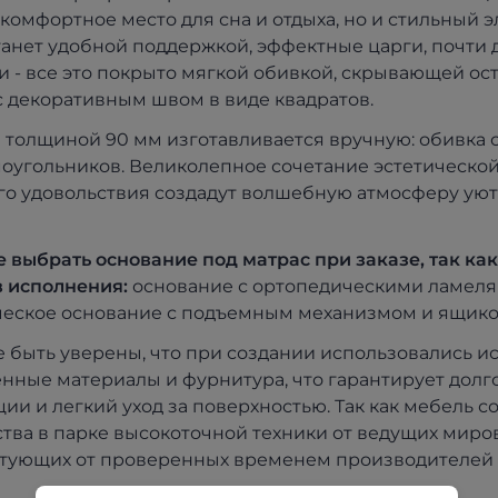
 комфортное место для сна и отдыха, но и стильный 
танет удобной поддержкой, эффектные царги, почти
 - все это покрыто мягкой обивкой, скрывающей ост
 декоративным швом в виде квадратов.
 толщиной 90 мм изготавливается вручную: обивка с
оугольников. Великолепное сочетание эстетической
го удовольствия создадут волшебную атмосферу уюта
 выбрать основание под матрас при заказе, так ка
 исполнения:
основание с ортопедическими ламелям
еское основание с подъемным механизмом и ящико
 быть уверены, что при создании использовались 
енные материалы и фурнитура, что гарантирует долг
ции и легкий уход за поверхностью. Так как мебель с
тва в парке высокоточной техники от ведущих миро
тующих от проверенных временем производителей 