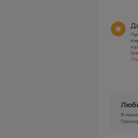
Д
Пр
Ки
и 
Олы
По
Люби
В наши
Приходи