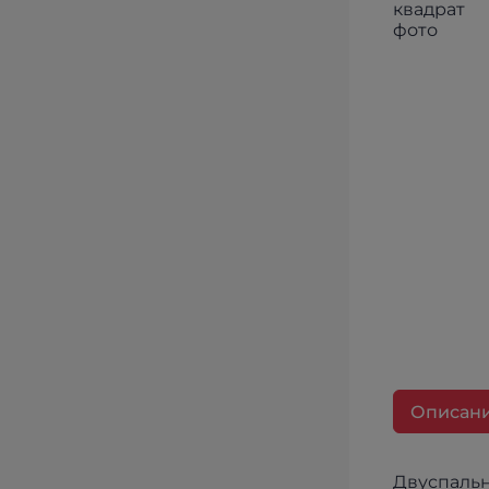
Описан
Двуспальн