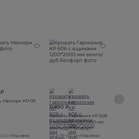
 ₽
7 190 ₽
ь Мемори КР-09
Кровать Не
11 890 ₽
Венге/дуб
Кровать Гармония КР 606
с ящиками 1200*2000 мм
венге/дуб белфорт
3.6 см
Под заказ
125.2×78×203.2 см
Под заказ
127.2×80×203