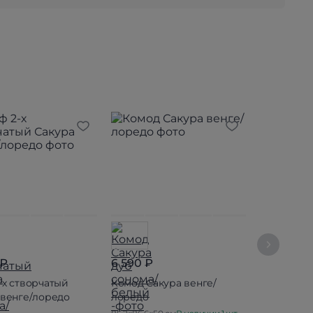
 ₽
6 590 ₽
8 990 ₽
-х створчатый
Комод Сакура венге/
Шкаф (пен
 венге/лоредо
лоредо
венге/лор