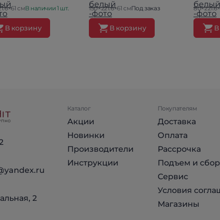
21.6×61 см
В наличии 1 шт.
150×221.6×61 см
Под заказ
80×221.6×
В корзину
В корзину
В
Каталог
Покупателям
Акции
Доставка
Новинки
Оплата
2
Производители
Рассрочка
Инструкции
Подъем и сбор
@yandex.ru
Сервис
Условия согла
альная, 2
Магазины