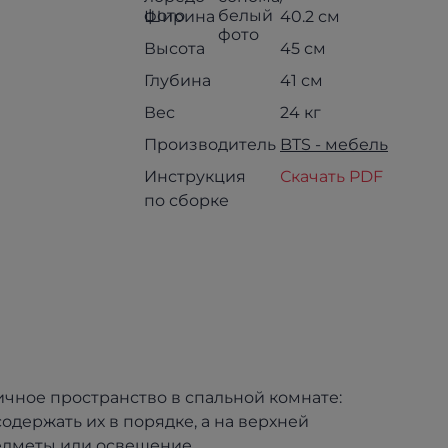
Ширина
40.2 см
Высота
45 см
Глубина
41 см
Вес
24 кг
Производитель
BTS - мебель
Инструкция
Скачать PDF
по сборке
ичное пространство в спальной комнате:
держать их в порядке, а на верхней
едметы или освещение.