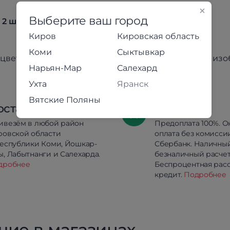
Выберите ваш город
 2 штуки
Киров
Кировская область
Коми
Сыктывкар
цвет товара может незначительно отличаться от из
Нарьян-Мар
Салехард
Ухта
Яранск
Вятские Поляны
оставка
Оплата
ивезём в любой район
Предоплата 100%. О
ровской области
оплата без комисси
республики Коми, Йошкар-
Сбербанк. Наличны
, Лабытнанги и Салехарда.
безналичный расчет
дробнее
Беспроцентная расс
кредит.
Подробнее
чие в магазинах