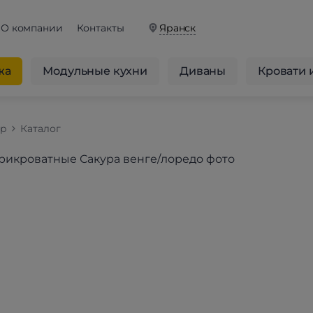
О компании
Контакты
Яранск
жа
Модульные кухни
Диваны
Кровати 
op
Каталог