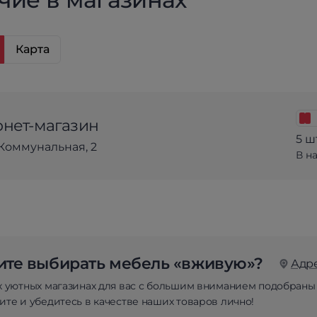
Карта
нет-магазин
5 ш
Коммунальная, 2
В н
те выбирать мебель «вживую»?
Адр
х уютных магазинах для вас с большим вниманием подобраны
те и убедитесь в качестве наших товаров лично!