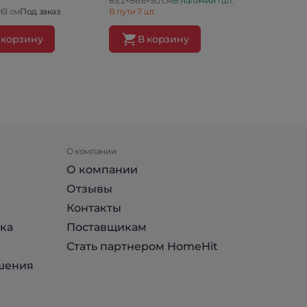
85.2×86.6×50 см
В наличии 1 шт.
61 см
Под заказ
В пути 7 шт.
40×221.6×61 
 корзину
В корзину
В ко
О компании
О компании
Отзывы
Контакты
ка
Поставщикам
Стать партнером HomeHit
шения