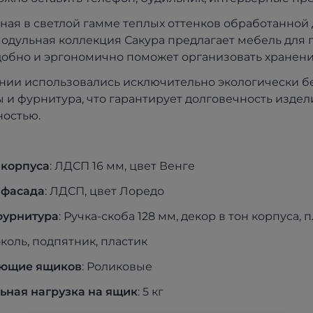
ая в светлой гамме теплых оттенков обработанной
модульная коллекция Сакура предлагает мебель для 
добно и эргономично поможет организовать хранение
нии использовались исключительно экологически бе
 и фурнитура, что гарантирует долговечность издели
ностью.
 корпуса
: ЛДСП 16 мм, цвет Венге
 фасада
: ЛДСП, цвет Лоредо
фурнитура
: Ручка-скоба 128 мм, декор в тон корпуса, 
околь, подпятник, пластик
ющие ящиков
: Роликовые
ьная нагрузка на ящик
: 5 кг