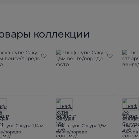
товары коллекции
90 ₽
18 290 ₽
12 390
-купе Сакура 1,14 м
Шкаф-купе Сакура 1,5м
Шкаф 2
ге/лоредо
венге/лоредо
Сакура