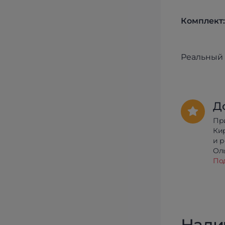
Комплект:
Реальный 
Д
Пр
Ки
и 
Олы
По
Нали