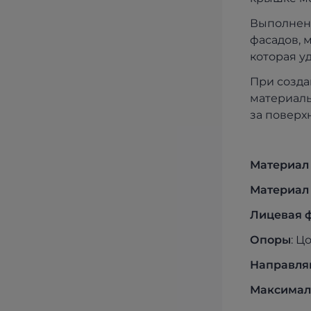
Выполненн
фасадов, 
которая у
При созда
материалы
за поверх
Матер
иал
Мат
ериал
Лицев
ая 
Опо
ры
: Ц
Направля
Макси
мал