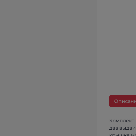
Описан
Комплект 
два выдви
крышке мо