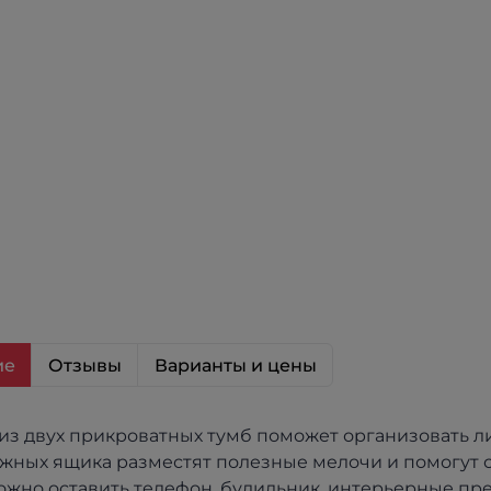
ие
Отзывы
Варианты и цены
из двух прикроватных тумб поможет организовать л
жных ящика разместят полезные мелочи и помогут со
жно оставить телефон, будильник, интерьерные пр