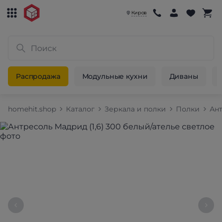
Киров
Распродажа
Модульные кухни
Диваны
homehit.shop
Каталог
Зеркала и полки
Полки
Ан