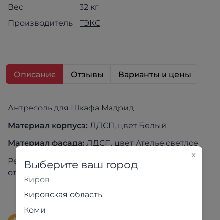
Вес
32 кг
Производитель
ТЭКС
Описание
Отзывы
Варианты и цены
Антресоль для Шкафа Мадрид
Материал корпуса:
ЛДСП, цвет Белый
Материал фасада:
ЛДСП, цвет Ателье светлое
Реальный цвет товара может незначительно
Выберите ваш город
отличаться от изображения на экране
Киров
Кировская область
Коми