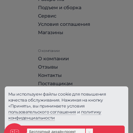
Подъем и сборка
Сервис
Условия соглашения
Магазины
О компании
О компании
Отзывы
Контакты
Поставщикам
Стать партнером HomeHit
Мы используем файлы cookie для повышения
качества обслуживания. Нажимая на кнопку
«Принять», вы принимаете условия
Политика конфиденциальности
пользовательского соглашения
и
политику
конфиденциальности
Вся информация на сайте, за исключением
Условий соглашения, не является публичной
офертой, определяемой положениями ст. 437
Принять
Бесплатный дизайн-проект