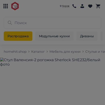
Киров
Распродажа
Модульные кухни
Диваны
homehit.shop
Каталог
Мебель для кухни
Стулья и т