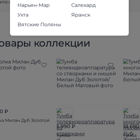
те и убедитесь в качестве наших товаров лично!
Нарьян-Мар
Салехард
Ухта
Яранск
Вятские Поляны
товары коллекции
90 ₽
ка Милан Дуб Золотой
5 990 ₽
10 690
Тумба
Тумба