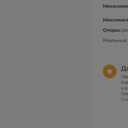
Механизм
Максималь
Опоры:
ре
Реальный 
Д
Пр
Ки
и 
Олы
По