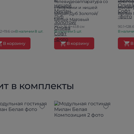
телевидеоаппаратура со
многоф
створками и нишей
Милан 
Милан Дуб Золотой/
Белый 
Белый Матовый
160.1×36.8×41.8 см
90.1×128.
2×19.6 см
В наличии 8 шт.
В наличии 5 шт.
В наличи
В корзину
В корзину
В
ит в комплекты