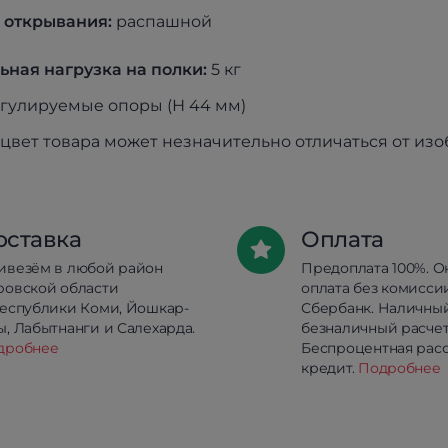
 открывания:
распашной
ная нагрузка на полки:
5 кг
гулируемыe опоры (Н 44 мм)
цвет товара может незначительно отличаться от из
оставка
Оплата
ивезём в любой район
Предоплата 100%. О
ровской области
оплата без комисси
республики Коми, Йошкар-
Сбербанк. Наличны
, Лабытнанги и Салехарда.
безналичный расчет
дробнее
Беспроцентная расс
кредит.
Подробнее