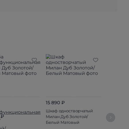
15 890 ₽
7 990 ₽
Шкаф одностворчатый
Комод 3 я
 ₽
Милан Дуб Золотой/
Золотой/
Белый Матовый