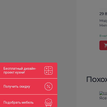
29 
Мод
Мил
В нал
Бесплатный дизайн-
проект кухни!
Похо
Получить скидку
Подобрать мебель