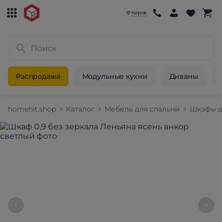
Киров
Распродажа
Модульные кухни
Диваны
homehit.shop
Каталог
Мебель для спальни
Шкафы д