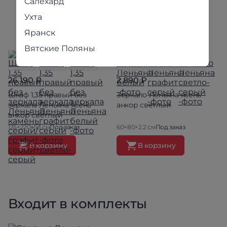
Салехард
Ухта
Яранск
Вятские Поляны
26 190 ₽
2 890 ₽
Шкаф 1,35 правый без
Зеркало Леньяна ясень
зеркала Леньяна ясень
анкор светлый
анкор светлый
135×220×53 см
Под заказ
60×80×2.2 см
Под заказ
В корзину
В корзину
Входит в комплекты