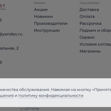
Каталог
Покупателям
Акции
Доставка
Новинки
Оплата
2
Производители
Рассрочка
Инструкции
Подъем и сбор
@yandex.ru
Сервис
Условия согла
альная, 2
Магазины
9
качества обслуживания. Нажимая на кнопку «Принять
ашения
и
политику конфиденциальности
циальности
Вся информация на сайте, за исключением Условий соглаше
ст. 437 ГК РФ