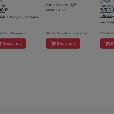
Стол Дакота Дуб
90 ₽
3 790 
молочный
л Виола Дуб молочный
Стол М
молоч
4×60 см
Под заказ
80×74×60 см
В наличии 5 шт.
85×74×85
В корзину
В корзину
В