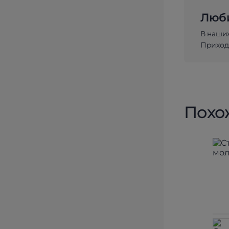
Люби
В наши
Приходи
Похо