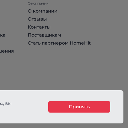
О компании
О компании
Отзывы
Контакты
ка
Поставщикам
Стать партнером HomeHit
шения
», вы
Принять
ния, не является публичной офертой, определяемой положениями