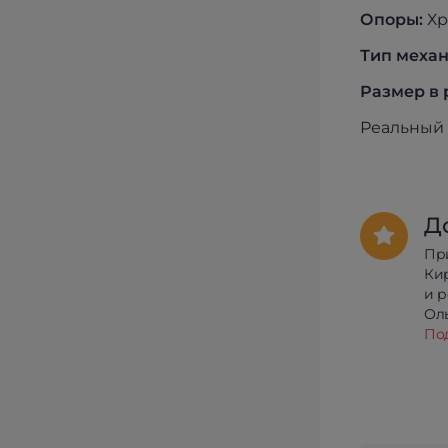
Опоры:
Х
Тип меха
Размер в
Реальный 
Д
Пр
Ки
и 
Олы
По