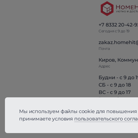
+7 8332 20-42-9
Сегодня с 9 до 19
zakaz.homehit
Почта
Киров, Коммун
Адрес
Будни - с 9 до 1
СБ - с 9 до 18
ВС - с 9 до 17
Режим работы
Мы используем файлы cookie для повышения 
принимаете условия
пользовательского согл
Политика конфиден