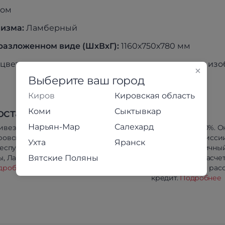
ром
низма:
Ламберный
 разложенном виде (ШхВх
Г):
1160х750х780 мм
цвет товара может незначительно отличаться от из
Выберите ваш город
Киров
Кировская область
Коми
Сыктывкар
оставка
Оплата
Нарьян-Мар
Салехард
ивезём в любой район
Предоплата 100%. О
ровской области
оплата без комисси
Ухта
Яранск
республики Коми, Йошкар-
Сбербанк. Наличны
Вятские Поляны
, Лабытнанги и Салехарда.
безналичный расчет
дробнее
Беспроцентная расс
кредит.
Подробнее