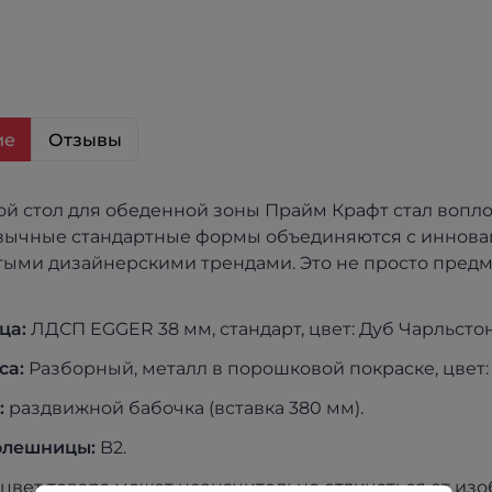
ие
Отзывы
 воплощением великолепного сочетания,
ивычные стандартные формы объединяются с иннов
ыми дизайнерскими трендами. Это не просто предм
ца:
ЛДСП EGGER 38 мм, стандарт, цвет: Дуб Чарльстон
са:
Разборный, металл в порошковой покраске, цвет:
:
раздвижной бабочка (вставка 380 мм).
олешницы:
B2.
цвет товара может незначительно отличаться от из