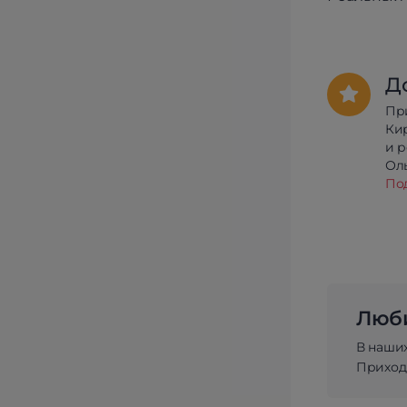
Д
Пр
Ки
и 
Олы
По
Люби
В наши
Приходи