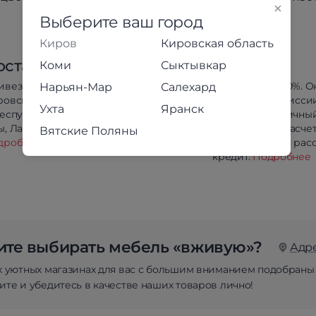
Выберите ваш город
Киров
Кировская область
оставка
Оплата
Коми
Сыктывкар
ивезём в любой район
Предоплата 100%. О
Нарьян-Мар
Салехард
ровской области
оплата без комисси
Ухта
Яранск
республики Коми, Йошкар-
Сбербанк. Наличны
, Лабытнанги и Салехарда.
безналичный расчет
Вятские Поляны
дробнее
Беспроцентная расс
кредит.
Подробнее
те выбирать мебель «вживую»?
Адр
х уютных магазинах для вас с большим вниманием подобраны
те и убедитесь в качестве наших товаров лично!