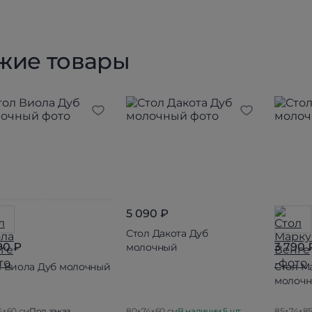
жие товары
5 090 ₽
Стол Дакота Дуб
90 ₽
3 790 
молочный
л Виола Дуб молочный
Стол М
молоч
4×60 см
Под заказ
80×74×60 см
В наличии 5 шт.
85×74×85