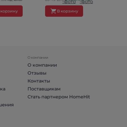
 корзину
В корзину
В ко
О компании
О компании
Отзывы
Контакты
ка
Поставщикам
Стать партнером HomeHit
шения