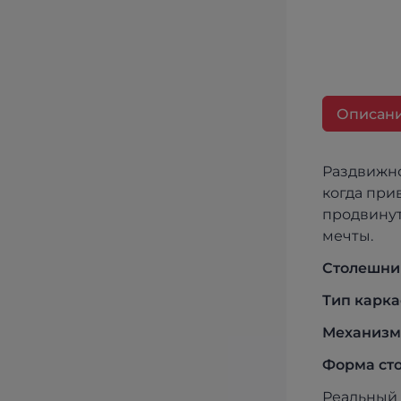
Описан
Раздвижной стол для обеденной зоны Прайм Крафт стал
когда пр
продвинут
мечты.
Столешни
Тип карка
Механизм
Форма ст
Реальный 