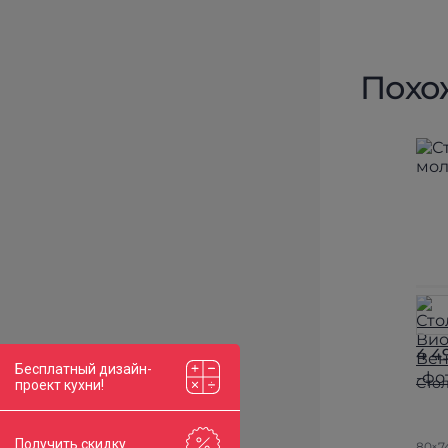
Похо
4 4
Бесплатный дизайн-
Сто
проект кухни!
Получить скидку
80×7