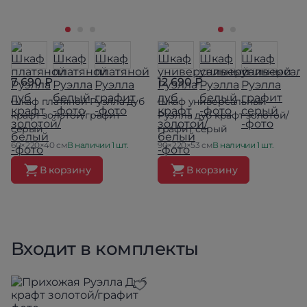
7 690 ₽
12 690 ₽
Шкаф платяной Руэлла дуб
Шкаф универсальный
крафт золотой/графит
Руэлла дуб крафт золотой/
серый
графит серый
60×220×40 см
В наличии 1 шт.
90×220×53 см
В наличии 1 шт.
В корзину
В корзину
Входит в комплекты