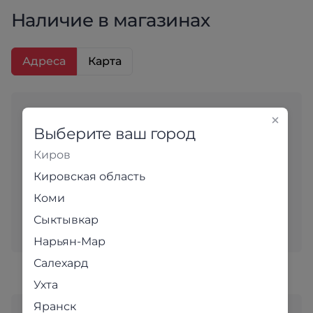
Наличие в магазинах
Адреса
Карта
Интернет-магазин
Выберите ваш город
Киров, Коммунальная, 2
Киров
3 шт.
Кировская область
В наличии
Коми
Пн - Пт
Сб
Вс
Сыктывкар
09:00 - 19:00
09:00 - 18:00
09:00 - 17:00
Нарьян-Мар
Салехард
Ухта
Яранск