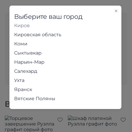
Выберите ваш город
Любите выбирать мебель
Киров
«вживую»?
Кировская область
Адреса магазинов
Коми
Сыктывкар
В наших уютных магазинах для вас с большим
вниманием подобраны самые популярные модели.
Нарьян-Мар
Приходите и убедитесь в качестве наших товаров
Салехард
лично!
Ухта
Яранск
Вятские Поляны
Все товары коллекции