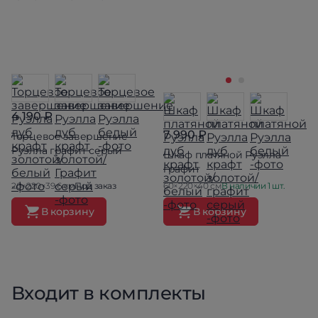
4 190 ₽
7 990 ₽
Торцевое завершение
Руэлла графит серый
Шкаф платяной Руэлла
графит
20×220×39.6 см
Под заказ
60×220×40 см
В наличии 1 шт.
В корзину
В корзину
Входит в комплекты