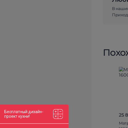
В наши
Приходи
Похо
Бесплатный дизайн-
25 
проект кухни!
Матр