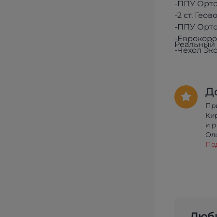
-ППУ Орто
-2 ст. Гео
-ППУ Орто
-Еврокоро
Реальный 
-Чехол Эк
Д
Пр
Ки
и 
Олы
По
Люби