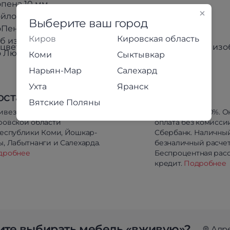
пена 10 мм
войлок 3 мм
Выберите ваш город
Пена 15 мм
Киров
Кировская область
б из ППУ
цвет товара может незначительно отличаться от из
о Люкс (несъемный)
Коми
Сыктывкар
Нарьян-Мар
Салехард
Ухта
Яранск
оставка
Оплата
Вятские Поляны
ивезём в любой район
Предоплата 100%. О
ровской области
оплата без комисси
республики Коми, Йошкар-
Сбербанк. Наличны
, Лабытнанги и Салехарда.
безналичный расчет
дробнее
Беспроцентная расс
кредит.
Подробнее
те выбирать мебель «вживую»?
Адр