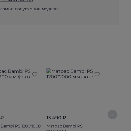
 самые популярные модели.
 ₽
13 490 ₽
5 090 ₽
 Bambi PS 1200*1900
Матрас Bambi PS
Матрас Ba