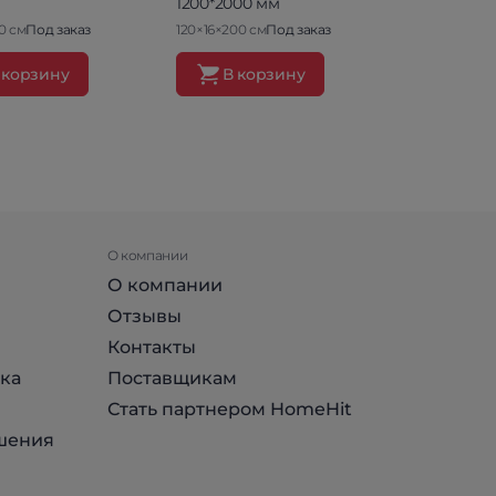
1200*2000 мм
мм
0 см
Под заказ
120×16×200 см
Под заказ
60×16×120 см
 корзину
В корзину
В ко
О компании
О компании
Отзывы
Контакты
ка
Поставщикам
Стать партнером HomeHit
шения