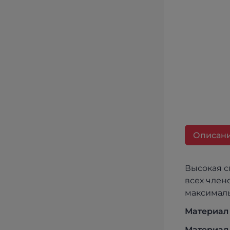
Описан
Высокая с
всех член
максималь
Материал 
Материал 