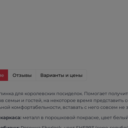
ие
Отзывы
Варианты и цены
пинка для королевских посиделок. Помогает получи
ов семьи и гостей, на некоторое время представить с
ной комфортабельности, вставать с него совсем не з
каркаса:
металл в порошковой покраске, цвет белы
обивки:
Рогожка Sherlock, цвет SHE993 (серо-голубой