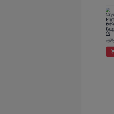
4 5
Сту
40×1