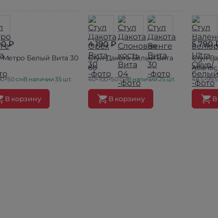
90 ₽
4 190 ₽
5 790 
л Метро Белый Вита 30
Стул Дакота Белый Вита
Стул В
60
Atlanti
00×50 см
В наличии 35 шт.
40×100×50 см
В наличии 25 шт.
48.5×99.
В корзину
В корзину
В