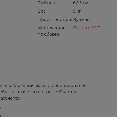
Глубина
60.5 см
Вес
5 кг
Производитель
Вудман
Инструкция
Скачать PDF
по сборке
ть ещё больший эффект солидности для
ебя практически на троне. С учетом
ахочется.
й
).