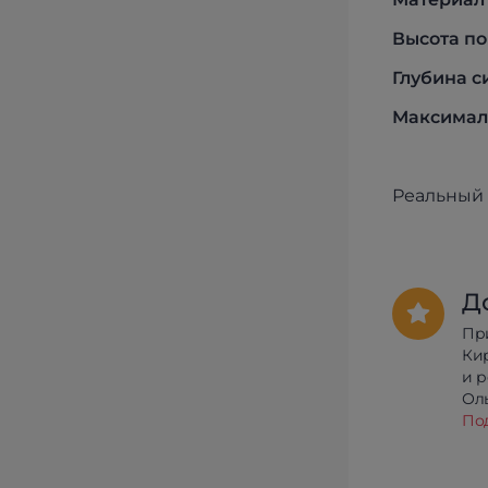
Высота по
Глубина с
Максималь
Реальный 
Д
Пр
Ки
и 
Олы
По