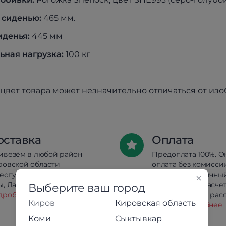
 сиденью:
465 мм.
иденья:
445 мм
ная нагрузка:
100 кг
цвет товара может незначительно отличаться от из
оставка
Оплата
ивезём в любой район
Предоплата 100%. О
ровской области
оплата без комисси
республики Коми, Йошкар-
Сбербанк. Наличны
, Лабытнанги и Салехарда.
безналичный расчет
Выберите ваш город
дробнее
Беспроцентная расс
Киров
Кировская область
кредит.
Подробнее
Коми
Сыктывкар