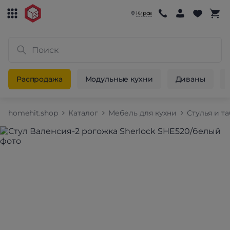
Киров
Распродажа
Модульные кухни
Диваны
homehit.shop
Каталог
Мебель для кухни
Стулья и т