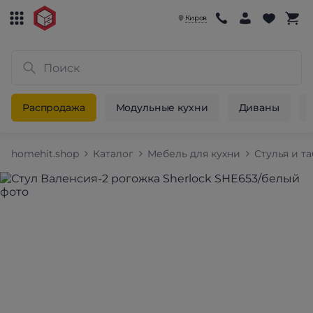
Киров
Распродажа
Модульные кухни
Диваны
homehit.shop
Каталог
Мебель для кухни
Стулья и т