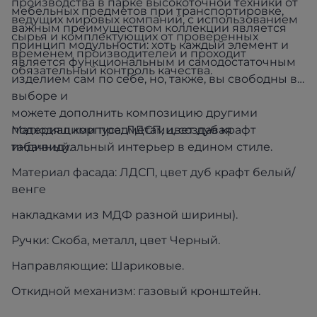
производства в парке высокоточной техники от
мебельных предметов при транспортировке,
ведущих мировых компаний, с использованием
важным преимуществом коллекции является
сырья и комплектующих от проверенных
принцип модульности: хоть каждый элемент и
временем производителей и проходит
является функциональным и самодостаточным
обязательный контроль качества.
изделием сам по себе, но, также, вы свободны в
выборе и
можете дополнить композицию другими
подходящими предметами, создавая
Материал корпуса: ЛДСП, цвет дуб крафт
индивидуальный интерьер в едином стиле.
табачный.
Материал фасада: ЛДСП, цвет дуб крафт белый/
венге
накладками из МДФ разной ширины).
Ручки: Скоба, металл, цвет Черный.
Направляющие: Шариковые.
Откидной механизм: газовый кронштейн.