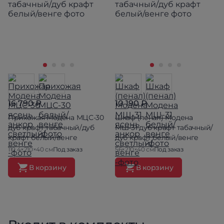
16 790 ₽
10 190 ₽
Прихожая Модена МЦС-30
Шкаф (пенал) Модена
дуб крафт табачный/дуб
МШ-31 дуб крафт табачный/
крафт белый/венге
дуб крафт белый/венге
110.4×210×40 см
Под заказ
56×210×40 см
Под заказ
В корзину
В корзину