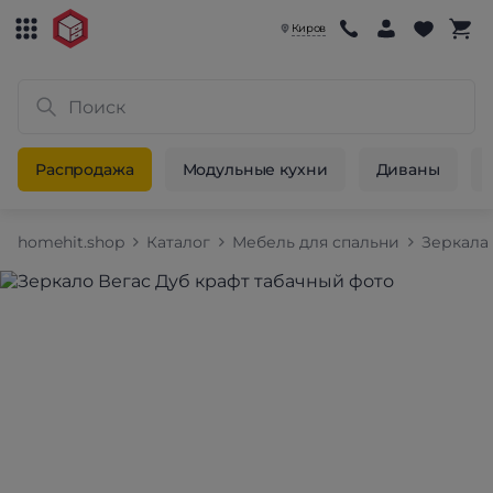
Киров
Распродажа
Модульные кухни
Диваны
homehit.shop
Каталог
Мебель для спальни
Зеркала