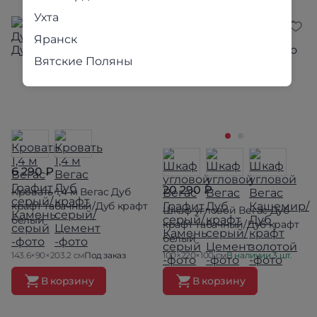
Ухта
Яранск
Вятские Поляны
6 290 ₽
20 290 ₽
Кровать 1,4 м Вегас Дуб
крафт табачный/Дуб крафт
Шкаф угловой Вегас Дуб
белый
крафт табачный/Дуб крафт
белый
143.6×90×203.2 см
Под заказ
100×220×100 см
В наличии 3 шт.
В корзину
В корзину