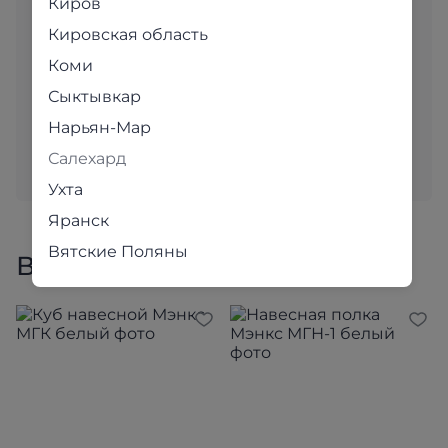
Киров
«вживую»?
Кировская область
Адреса магазинов
Коми
Сыктывкар
В наших уютных магазинах для вас с большим
вниманием подобраны самые популярные модели.
Нарьян-Мар
Приходите и убедитесь в качестве наших товаров
Салехард
лично!
Ухта
Яранск
Вятские Поляны
Все товары коллекции