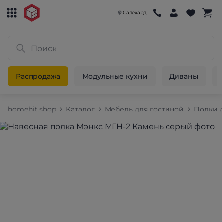
Салехард
Распродажа
Модульные кухни
Диваны
homehit.shop
Каталог
Мебель для гостиной
Полки 