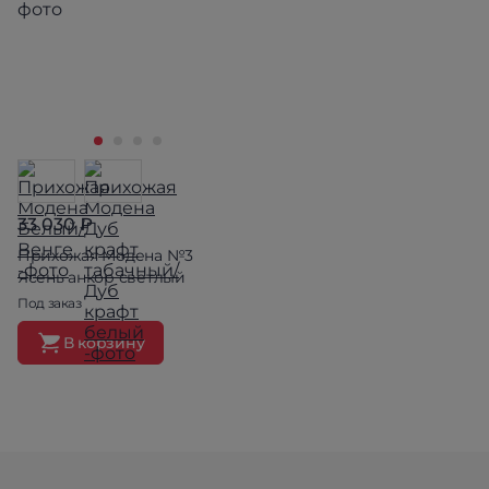
33 030 ₽
Прихожая Модена №3
Ясень анкор светлый
Под заказ
В корзину