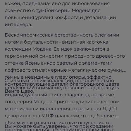
кожей, предназначено для использования
совместно с тумбой серии Модена для
повышения уровня комфорта и детализации
интерьера.
Бескомпромиссная естественность с легкими
нотами брутальности - визитная карточка
коллекции Модена. Ее идея заключается в
гармоничной синергии природного древесного
оттенка Ясень анкор светлый с элементами
лофтового стиля: черные металлические ручки,
темные невидимые глазу опоры, эффектно
Стильный облик коллекции, непроизвольно
контрастирующие детали благородного цвета
цепляющий внимание, позволит подчеркнуть
Венге Цаво.
индивидуальный стиль владельца, но кроме
того, серия Модена приятно удивит качеством
материалов и исполнения: практичная ЛДСП
декорирована МДФ планками, что добавляет
объем и тактильно приятные ощущения от
Вы можете быть уверены, что при создании
соприкосновения, а бесшумные шариковые