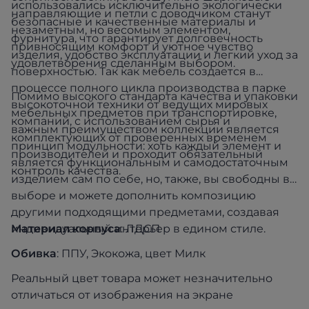
использовались исключительно экологически
направляющие и петли с доводчиком станут
безопасные и качественные материалы и
незаметным, но весомым элементом,
фурнитура, что гарантирует долговечность
привносящим комфорт и уютное чувство
изделия, удобство эксплуатации и легкий уход за
удовлетворения сделанным выбором.
поверхностью. Так как мебель создается в
процессе полного цикла производства в парке
Помимо высокого стандарта качества и упаковки
высокоточной техники от ведущих мировых
мебельных предметов при транспортировке,
компаний, с использованием сырья и
важным преимуществом коллекции является
комплектующих от проверенных временем
принцип модульности: хоть каждый элемент и
производителей и проходит обязательный
является функциональным и самодостаточным
контроль качества.
изделием сам по себе, но, также, вы свободны в
выборе и можете дополнить композицию
другими подходящими предметами, создавая
индивидуальный интерьер в едином стиле.
Материал корпуса
: ЛДСП
Обивка
: ППУ, Экокожа, цвет Милк
Реальный цвет товара может незначительно
отличаться от изображения на экране