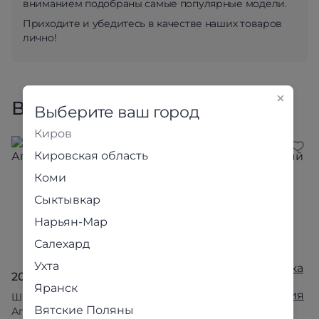
вниманием подобраны самые популярные модели.
Приходите и убедитесь в качестве наших товаров
лично!
Все товары коллекции
Выберите ваш город
Киров
Кировская область
Коми
Сыктывкар
Нарьян-Мар
Салехард
Ухта
20 090 ₽
Яранск
4 190 ₽
Шкаф 2-х створчатый
Вятские Поляны
Апполия Белый
Вешалка 600 Апполия