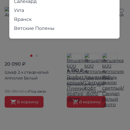
Салехард
Ухта
Яранск
Вятские Поляны
20 090 ₽
4 190 ₽
Шкаф 2-х створчатый
Апполия Белый
Вешалка 600 Апполия
Белый/Белый дуб
100×210×40 см
Под заказ
60×120×1.6 см
Под заказ
В корзину
В корзину